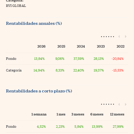
Categoría:
RVI GLOBAL
Rentabilidades anuales (%)
2026
2025
2024
2023
2022
Fondo
13,84%
9,06%
37,59%
28,13%
-20,84%
Categoría
14,94%
8,33%
22,40%
19,37%
-15,53%
Rentabilidades a corto plazo (%)
1 semana
1 mes
3 meses
6 meses
12 meses
Fondo
4,52%
2,23%
5,84%
13,99%
27,99%