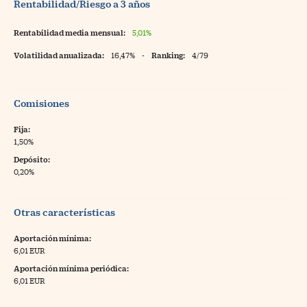
Rentabilidad/Riesgo a 3 años
Rentabilidad media mensual:
5,01%
Volatilidad anualizada:
16,47%
-
Ranking:
4/79
Comisiones
Fija:
1,50%
Depósito:
0,20%
Otras características
Aportación mínima:
6,01 EUR
Aportación mínima periódica:
6,01 EUR