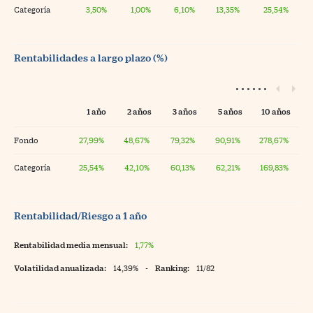
Categoría
3,50%
1,00%
6,10%
13,35%
25,54%
Rentabilidades a largo plazo (%)
1 año
2 años
3 años
5 años
10 años
Fondo
27,99%
48,67%
79,32%
90,91%
278,67%
Categoría
25,54%
42,10%
60,13%
62,21%
169,83%
Rentabilidad/Riesgo a 1 año
Rentabilidad media mensual:
1,77%
Volatilidad anualizada:
14,39%
-
Ranking:
11/82