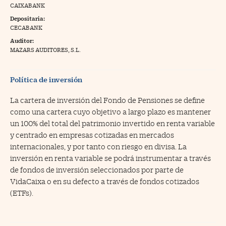
CAIXABANK
na Trading
Depositaria:
CECABANK
ventos
//foo
Auditor:
gue a Cinco Días
MAZARS AUDITORES, S.L.
//foo
tros
//foo
Política de inversión
La cartera de inversión del Fondo de Pensiones se define
como una cartera cuyo objetivo a largo plazo es mantener
un 100% del total del patrimonio invertido en renta variable
y centrado en empresas cotizadas en mercados
internacionales, y por tanto con riesgo en divisa. La
inversión en renta variable se podrá instrumentar a través
de fondos de inversión seleccionados por parte de
VidaCaixa o en su defecto a través de fondos cotizados
(ETFs).