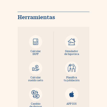
Herramientas
Calcular
Simulador
IRPF
de hipoteca
Calcular
Planifica
sueldo neto
tu jubilación
Cambio
APP IOS
de divisas