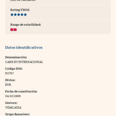
tras
Rating VDOS:
Rango de volatilidad:
ídeos
togalerías
Datos identificativos
fografías
torrelatos
Denominación:
CABK RV INTERNACIONAL
ewsletter
Código DGS:
N1767
Divisa:
EUR
Fecha de constitución:
artlife
//foo
04/10/1999
Gestora:
rritorio Pyme
//foo
VIDACAIXA
gal
Grupo financiero: