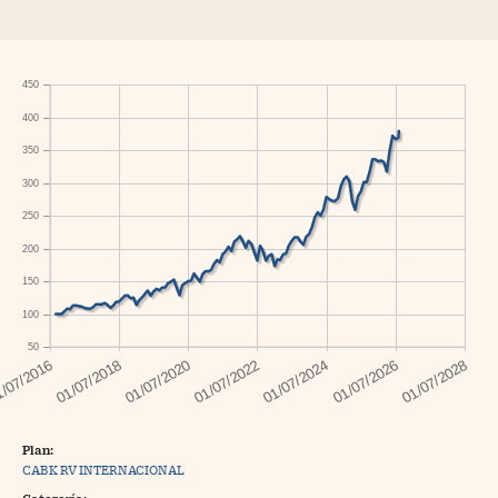
450
400
350
300
250
200
150
100
50
Plan:
CABK RV INTERNACIONAL