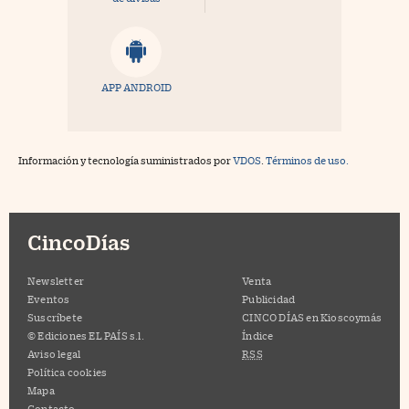
APP ANDROID
Información y tecnología suministrados por
VDOS
.
Términos de uso.
CincoDías
Newsletter
Venta
Eventos
Publicidad
Suscríbete
CINCO DÍAS en Kioscoymás
© Ediciones EL PAÍS s.l.
Índice
Aviso legal
RSS
Política cookies
Mapa
Contacto