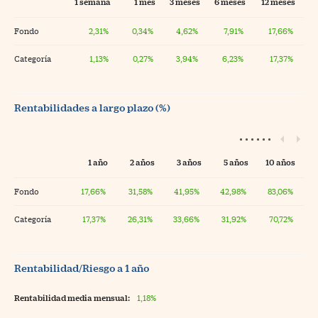
1 semana
1 mes
3 meses
6 meses
12 meses
Fondo
2,31%
0,34%
4,62%
7,91%
17,66%
Categoría
1,13%
0,27%
3,94%
6,23%
17,37%
Rentabilidades a largo plazo (%)
1 año
2 años
3 años
5 años
10 años
Fondo
17,66%
31,58%
41,95%
42,98%
83,06%
Categoría
17,37%
26,31%
33,66%
31,92%
70,72%
Rentabilidad/Riesgo a 1 año
Rentabilidad media mensual:
1,18%