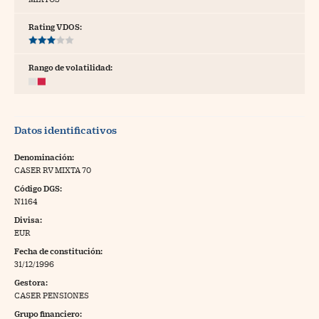
tras
Rating VDOS:
Rango de volatilidad:
ídeos
togalerías
Datos identificativos
fografías
torrelatos
Denominación:
CASER RV MIXTA 70
ewsletter
Código DGS:
N1164
Divisa:
EUR
Fecha de constitución:
artlife
//foo
31/12/1996
Gestora:
rritorio Pyme
//foo
CASER PENSIONES
gal
Grupo financiero: