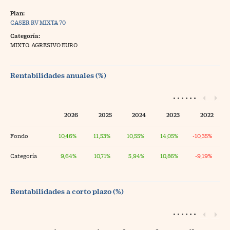
Plan:
CASER RV MIXTA 70
Categoría:
MIXTO. AGRESIVO EURO
Rentabilidades anuales (%)
2026
2025
2024
2023
2022
Fondo
10,46%
11,53%
10,55%
14,05%
-10,35%
Categoría
9,64%
10,71%
5,94%
10,86%
-9,19%
Rentabilidades a corto plazo (%)