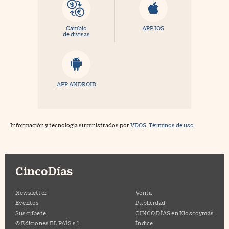
Cambio
APP IOS
de divisas
APP ANDROID
Información y tecnología suministrados por
VDOS
.
Términos de uso.
CincoDías
Newsletter
Venta
Eventos
Publicidad
Suscríbete
CINCO DÍAS en Kioscoymás
© Ediciones EL PAÍS s.l.
Índice