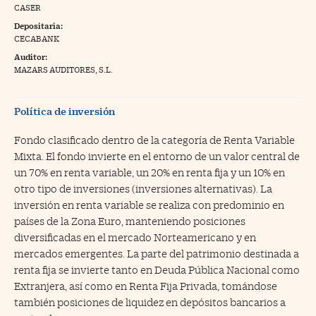
CASER
na Trading
Depositaria:
CECABANK
ventos
//foo
Auditor:
gue a Cinco Días
MAZARS AUDITORES, S.L.
//foo
tros
//foo
Política de inversión
Fondo clasificado dentro de la categoría de Renta Variable
Mixta. El fondo invierte en el entorno de un valor central de
un 70% en renta variable, un 20% en renta fija y un 10% en
otro tipo de inversiones (inversiones alternativas). La
inversión en renta variable se realiza con predominio en
países de la Zona Euro, manteniendo posiciones
diversificadas en el mercado Norteamericano y en
mercados emergentes. La parte del patrimonio destinada a
renta fija se invierte tanto en Deuda Pública Nacional como
Extranjera, así como en Renta Fija Privada, tomándose
también posiciones de liquidez en depósitos bancarios a