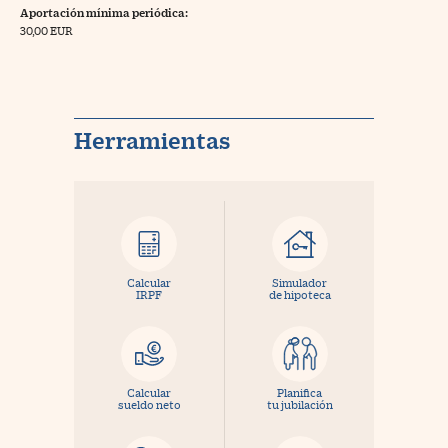
Aportación mínima periódica:
30,00 EUR
Herramientas
Calcular
Simulador
IRPF
de hipoteca
Calcular
Planifica
sueldo neto
tu jubilación