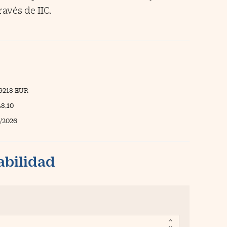
ravés de IIC.
9218 EUR
48,10
/2026
abilidad