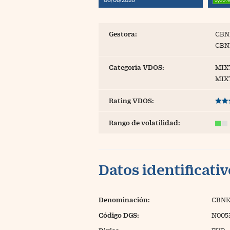
Blogs
Extras
Gestora:
CBN
CBN
Categoría VDOS:
MIX
MIX
Rating VDOS:
Rango de volatilidad:
Datos identificati
Denominación:
CBNK
Código DGS:
N005