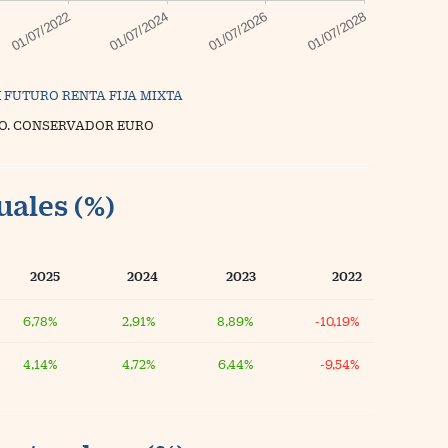
 FUTURO RENTA FIJA MIXTA
O. CONSERVADOR EURO
uales (%)
2025
2024
2023
2022
6,78%
2,91%
8,89%
-10,19%
4,14%
4,72%
6,44%
-9,54%