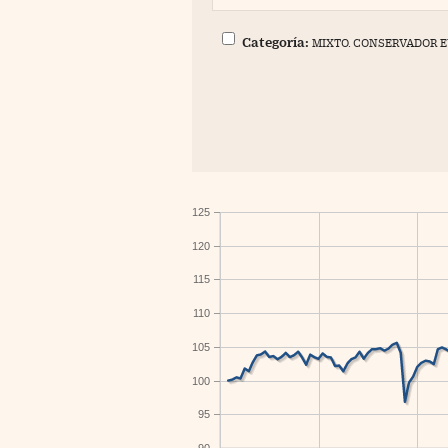
Categoría:
MIXTO. CONSERVADOR 
125
120
115
110
105
100
95