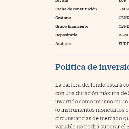
Divisa:
EUR
Fecha de constitución:
30/09
Gestora:
CBNK
Grupo financiero:
CBNK
Depositaria:
BANCO
Auditor:
EUDIT
Política de invers
La cartera del fondo estará c
con una duración máxima de 5 
invertido como mínimo en un 5
(o instrumentos monetarios eq
circunstancias de mercado que
variable no podrá superar el 