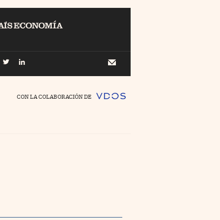
EL
Buscar
 Economía
Newsletter
//foo
CON LA COLABORACIÓN DE
o Pyme
//foo
ing
//foo
nco Días
//foo
//foo