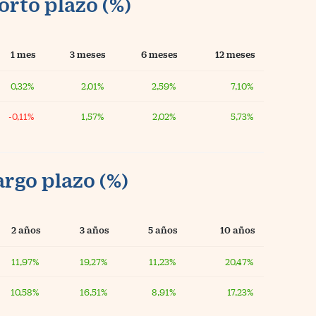
orto plazo (%)
1 mes
3 meses
6 meses
12 meses
0,32%
2,01%
2,59%
7,10%
-0,11%
1,57%
2,02%
5,73%
argo plazo (%)
2 años
3 años
5 años
10 años
11,97%
19,27%
11,23%
20,47%
10,58%
16,51%
8,91%
17,23%