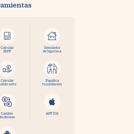
ramientas
Calcular
Simulador
IRPF
de hipoteca
Calcular
Planifica
ueldo neto
tu jubilación
Cambio
APP IOS
de divisas