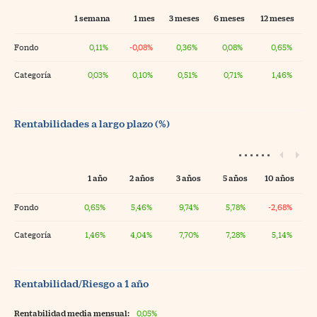
1 semana
1 mes
3 meses
6 meses
12 meses
Fondo
0,11%
-0,08%
0,36%
0,08%
0,65%
Categoría
0,03%
0,10%
0,51%
0,71%
1,46%
Rentabilidades a largo plazo (%)
1 año
2 años
3 años
5 años
10 años
Fondo
0,65%
5,46%
9,74%
5,78%
-2,68%
Categoría
1,46%
4,04%
7,70%
7,28%
5,14%
Rentabilidad/Riesgo a 1 año
Rentabilidad media mensual:
0,05%