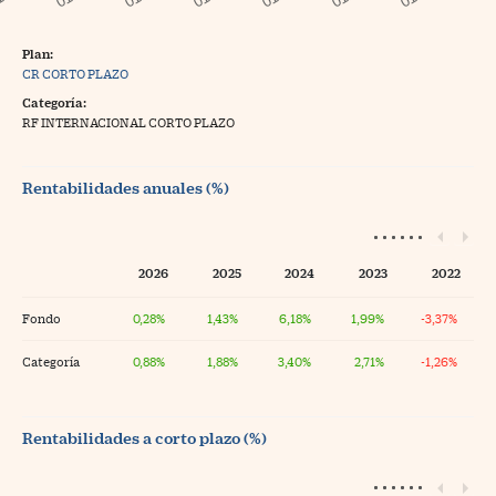
Plan:
CR CORTO PLAZO
Categoría:
RF INTERNACIONAL CORTO PLAZO
Rentabilidades anuales (%)
2026
2025
2024
2023
2022
Fondo
0,28%
1,43%
6,18%
1,99%
-3,37%
Categoría
0,88%
1,88%
3,40%
2,71%
-1,26%
Rentabilidades a corto plazo (%)