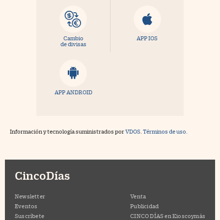
Cambio
APP IOS
de divisas
APP ANDROID
Información y tecnología suministrados por
VDOS
.
Términos de uso.
CincoDías
Newsletter
Venta
Eventos
Publicidad
Suscríbete
CINCO DÍAS en Kioscoymás