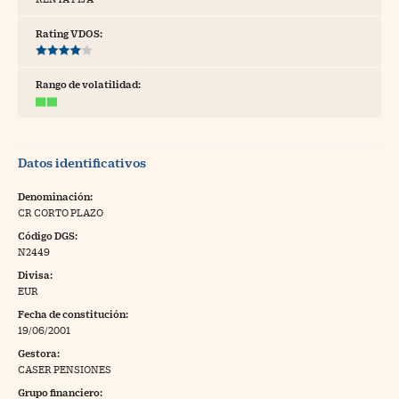
tras
Rating VDOS:
Rango de volatilidad:
ídeos
togalerías
Datos identificativos
fografías
torrelatos
Denominación:
CR CORTO PLAZO
ewsletter
Código DGS:
N2449
Divisa:
EUR
Fecha de constitución:
artlife
//foo
19/06/2001
Gestora:
rritorio Pyme
//foo
CASER PENSIONES
gal
Grupo financiero: