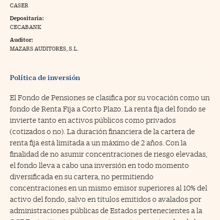
CASER
na Trading
Depositaria:
CECABANK
ventos
//foo
Auditor:
gue a Cinco Días
MAZARS AUDITORES, S.L.
//foo
tros
//foo
Política de inversión
El Fondo de Pensiones se clasifica por su vocación como un
fondo de Renta Fija a Corto Plazo. La renta fija del fondo se
invierte tanto en activos públicos como privados
(cotizados o no). La duración financiera de la cartera de
renta fija está limitada a un máximo de 2 años. Con la
finalidad de no asumir concentraciones de riesgo elevadas,
el fondo lleva a cabo una inversión en todo momento
diversificada en su cartera, no permitiendo
concentraciones en un mismo emisor superiores al 10% del
activo del fondo, salvo en títulos emitidos o avalados por
administraciones públicas de Estados pertenecientes a la