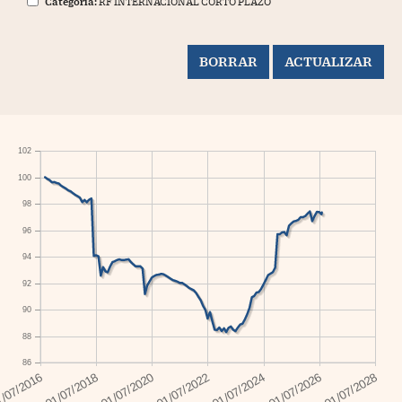
Categoría:
RF INTERNACIONAL CORTO PLAZO
102
100
98
96
94
92
90
88
86