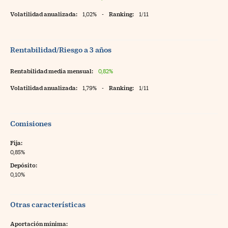
Volatilidad anualizada:
1,02%
-
Ranking:
1/11
Rentabilidad/Riesgo a 3 años
Rentabilidad media mensual:
0,82%
Volatilidad anualizada:
1,79%
-
Ranking:
1/11
Comisiones
Fija:
0,85%
Depósito:
0,10%
Otras características
Aportación mínima: