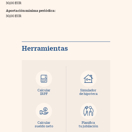
30,00 EUR
Aportación mínima periódica:
30,00 EUR
Herramientas
Calcular
Simulador
IRPF
de hipoteca
Calcular
Planifica
sueldo neto
tu jubilación