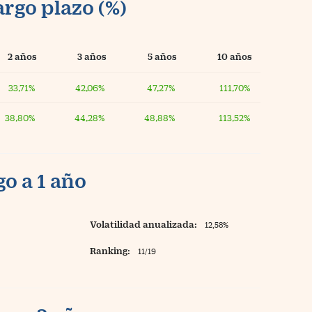
argo plazo (%)
2 años
3 años
5 años
10 años
33,71%
42,06%
47,27%
111,70%
38,80%
44,28%
48,88%
113,52%
o a 1 año
Volatilidad anualizada:
12,58%
Ranking:
11/19