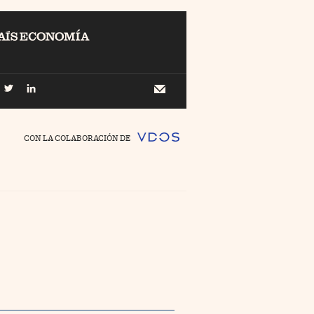
EL
Buscar
 Economía
Newsletter
//foo
CON LA COLABORACIÓN DE
o Pyme
//foo
ing
//foo
nco Días
//foo
//foo