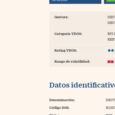
Blogs
Extras
Gestora:
DEU
DEU
Categoría VDOS:
RVI
REN
Rating VDOS:
Rango de volatilidad:
Datos identificati
Denominación:
DEUT
Código DGS:
N129