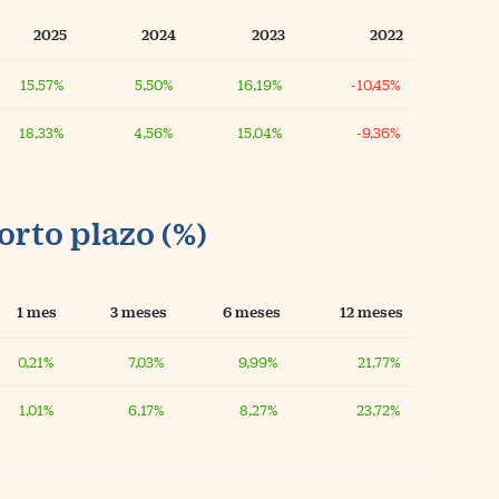
2025
2024
2023
2022
15,57%
5,50%
16,19%
-10,45%
18,33%
4,56%
15,04%
-9,36%
orto plazo (%)
1 mes
3 meses
6 meses
12 meses
0,21%
7,03%
9,99%
21,77%
1,01%
6,17%
8,27%
23,72%