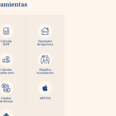
ramientas
Calcular
Simulador
IRPF
de hipoteca
Calcular
Planifica
ueldo neto
tu jubilación
Cambio
APP IOS
de divisas