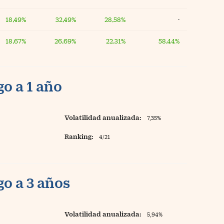
18,49%
32,49%
28,58%
·
18,67%
26,69%
22,31%
58,44%
o a 1 año
Volatilidad anualizada:
7,35%
Ranking:
4/21
o a 3 años
Volatilidad anualizada:
5,94%