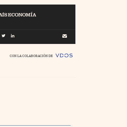
EL
Buscar
 Economía
Newsletter
//foo
CON LA COLABORACIÓN DE
o Pyme
//foo
ing
//foo
nco Días
//foo
//foo