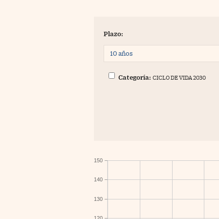
Plazo:
Categoría:
CICLO DE VIDA 2030
150
140
130
120