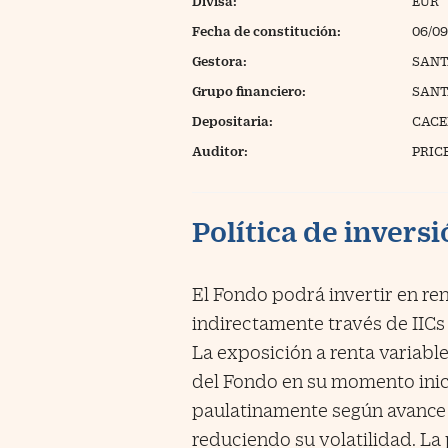
Divisa:
EUR
Fecha de constitución:
06/09
Gestora:
SANT
Grupo financiero:
SAN
Depositaria:
CACEI
Auditor:
PRIC
Política de invers
El Fondo podrá invertir en rent
indirectamente través de IICs
La exposición a renta variab
del Fondo en su momento inic
paulatinamente según avance l
reduciendo su volatilidad. La 