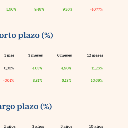
4,66%
9,48%
9,26%
-10,77%
orto plazo (%)
1 mes
3 meses
6 meses
12 meses
0,00%
4,03%
4,90%
11,26%
-0,01%
3,31%
5,13%
10,69%
argo plazo (%)
2 años
3 años
5 años
10 años