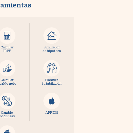
ramientas
Calcular
Simulador
IRPF
de hipoteca
Calcular
Planifica
ueldo neto
tu jubilación
Cambio
APP IOS
de divisas