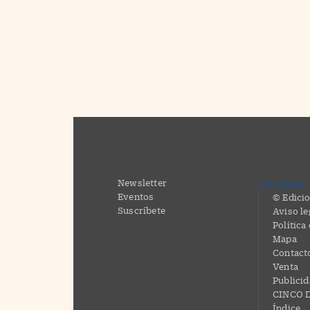
Newsletter
CincoDías
Eventos
© Edicio
Suscríbete
Aviso le
Política
Mapa
Contact
Venta
Publici
CINCO D
Índice