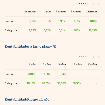
1 semana
1 mes
3 meses
6 meses
12 meses
Fondo
0,06%
-1,11%
1,99%
2,83%
8,01%
Categoría
2,29%
0,22%
5,01%
9,00%
18,19%
Rentabilidades a largo plazo (%)
1 año
2 años
3 años
5 años
10 años
Fondo
8,01%
13,38%
16,84%
·
·
Categoría
18,19%
28,95%
39,65%
30,96%
·
Rentabilidad/Riesgo a 1 año