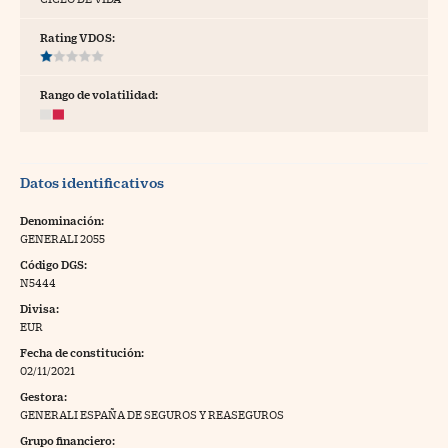
tras
Rating VDOS:
Rango de volatilidad:
ídeos
togalerías
Datos identificativos
fografías
torrelatos
Denominación:
GENERALI 2055
ewsletter
Código DGS:
N5444
Divisa:
EUR
Fecha de constitución:
artlife
//foo
02/11/2021
Gestora:
rritorio Pyme
//foo
GENERALI ESPAÑA DE SEGUROS Y REASEGUROS
gal
Grupo financiero: