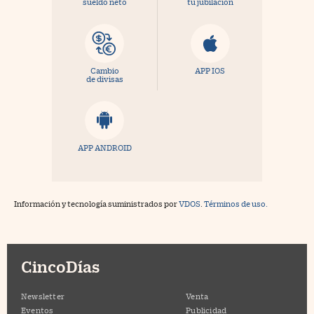
sueldo neto
tu jubilación
Cambio
APP IOS
de divisas
APP ANDROID
Información y tecnología suministrados por
VDOS
.
Términos de uso.
CincoDías
Newsletter
Venta
Eventos
Publicidad