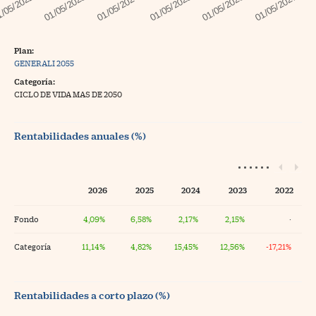
Plan:
GENERALI 2055
Categoría:
CICLO DE VIDA MAS DE 2050
Rentabilidades anuales (%)
2026
2025
2024
2023
2022
Fondo
4,09%
6,58%
2,17%
2,15%
·
Categoría
11,14%
4,82%
15,45%
12,56%
-17,21%
Rentabilidades a corto plazo (%)