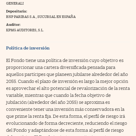
GENERALI
na Trading
Depositaria:
BNP PARIBAS S.A., SUCURSAL EN ESPAÑA
ventos
//foo
Auditor:
gue a Cinco Días
KPMG AUDITORES, S.L.
//foo
tros
//foo
Política de inversión
El Fondo tiene una política de inversión cuyo objetivo es
proporcionar una cartera diversificada pensada para
aquellos partícipes que planeen jubilarse alrededor del año
2055. Cuando el plazo de inversión es largo la mejor opción
es aprovechar el alto potencial de revalorización de la renta
variable, mientras que cuando la fecha objetivo de
jubilación (alrededor del año 2055) se aproxima es
conveniente tener una inversión más conservadora en la
que prime la renta fija. De esta forma, el perfil de riesgo irá
evolucionando de forma decreciente, reduciendo el riesgo
del Fondo y adaptándose de esta forma al perfil de riesgo