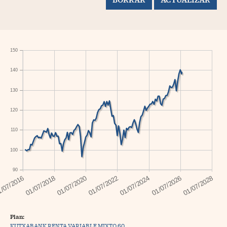
150
140
130
120
110
100
90
Plan:
KUTXABANK RENTA VARIABLE MIXTO 60