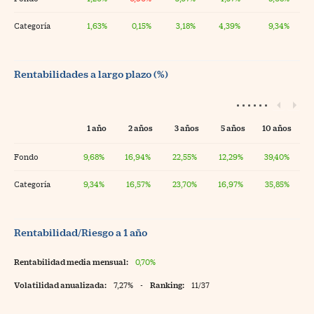
Categoría
1,63%
0,15%
3,18%
4,39%
9,34%
Rentabilidades a largo plazo (%)
1 año
2 años
3 años
5 años
10 años
Fondo
9,68%
16,94%
22,55%
12,29%
39,40%
Categoría
9,34%
16,57%
23,70%
16,97%
35,85%
Rentabilidad/Riesgo a 1 año
Rentabilidad media mensual:
0,70%
Volatilidad anualizada:
7,27%
-
Ranking:
11/37