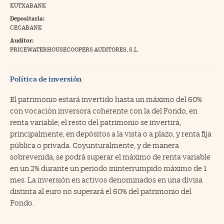
KUTXABANK
na Trading
Depositaria:
CECABANK
ventos
//foo
Auditor:
gue a Cinco Días
PRICEWATERHOUSECOOPERS AUDITORES, S.L.
//foo
tros
//foo
Política de inversión
El patrimonio estará invertido hasta un máximo del 60%
con vocación inversora coherente con la del Fondo, en
renta variable; el resto del patrimonio se invertirá,
principalmente, en depósitos a la vista o a plazo, y renta fija
pública o privada. Coyunturalmente, y de manera
sobrevenida, se podrá superar el máximo de renta variable
en un 2% durante un periodo ininterrumpido máximo de 1
mes. La inversión en activos denominados en una divisa
distinta al euro no superará el 60% del patrimonio del
Fondo.