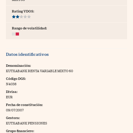
tras
Rating VDOS:
Rango de volatilidad:
ídeos
togalerías
Datos identificativos
fografías
torrelatos
Denominación:
KUTXABANK RENTA VARIABLE MIXTO 60
ewsletter
Código DGS:
N4038
Divisa:
EUR
Fecha de constitución:
artlife
//foo
09/07/2007
Gestora:
rritorio Pyme
//foo
KUTXABANK PENSIONES
gal
Grupo financiero: