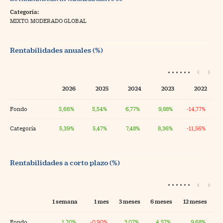
Categoría:
MIXTO. MODERADO GLOBAL
Rentabilidades anuales (%)
2026
2025
2024
2023
2022
Fondo
5,66%
5,54%
6,77%
9,88%
-14,77%
Categoría
5,39%
5,47%
7,48%
8,36%
-11,56%
Rentabilidades a corto plazo (%)
1 semana
1 mes
3 meses
6 meses
12 meses
Fondo
1,20%
-0,90%
3,07%
4,57%
9,68%