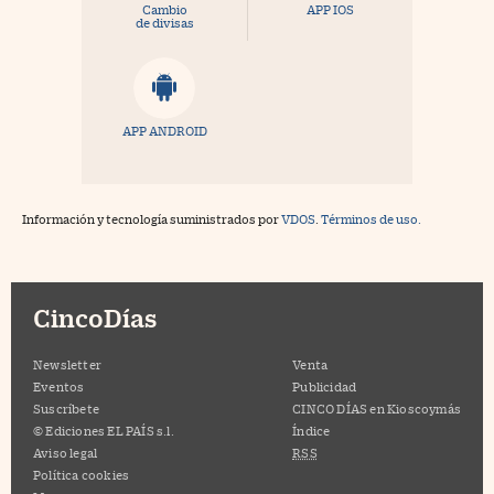
Cambio
APP IOS
de divisas
APP ANDROID
Información y tecnología suministrados por
VDOS
.
Términos de uso.
CincoDías
Newsletter
Venta
Eventos
Publicidad
Suscríbete
CINCO DÍAS en Kioscoymás
© Ediciones EL PAÍS s.l.
Índice
Aviso legal
RSS
Política cookies