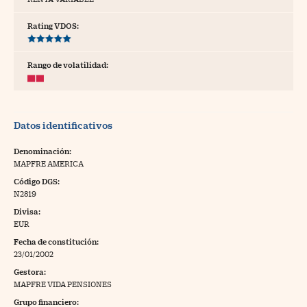
tras
Rating VDOS:
Rango de volatilidad:
ídeos
togalerías
Datos identificativos
fografías
torrelatos
Denominación:
MAPFRE AMERICA
ewsletter
Código DGS:
N2819
Divisa:
EUR
Fecha de constitución:
artlife
//foo
23/01/2002
Gestora:
rritorio Pyme
//foo
MAPFRE VIDA PENSIONES
gal
Grupo financiero: