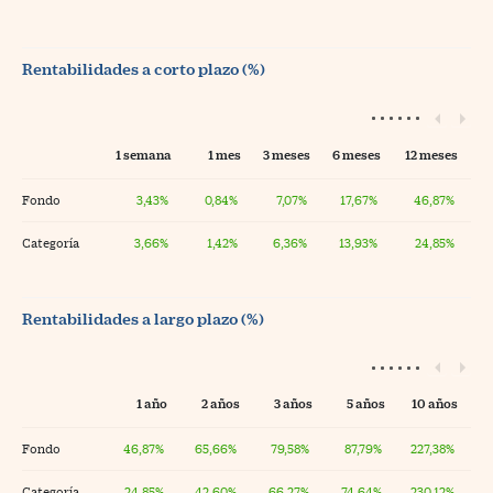
Rentabilidades a corto plazo (%)
1 semana
1 mes
3 meses
6 meses
12 meses
Fondo
3,43%
0,84%
7,07%
17,67%
46,87%
Categoría
3,66%
1,42%
6,36%
13,93%
24,85%
Rentabilidades a largo plazo (%)
1 año
2 años
3 años
5 años
10 años
Fondo
46,87%
65,66%
79,58%
87,79%
227,38%
Categoría
24,85%
42,60%
66,27%
74,64%
230,12%