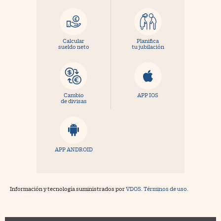
Calcular
Planifica
sueldo neto
tu jubilación
Cambio
APP IOS
de divisas
APP ANDROID
Información y tecnología suministrados por
VDOS
.
Términos de uso.