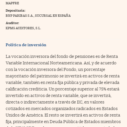
MAPFRE
na Trading
Depositaria:
BNP PARIBAS S.A., SUCURSAL EN ESPAÑA
ventos
//foo
Auditor:
gue a Cinco Días
KPMG AUDITORES, S.L.
//foo
tros
//foo
Política de inversión
La vocación inversora del fondo de pensiones es de Renta
Variable Internacional Norteamericana. Así, y de acuerdo
con la vocación inversora del Fondo, un porcentaje
mayoritario del patrimonio se invertirá en activos de renta
variable, también en renta fija pública y privada de elevada
calificación crediticia. Un porcentaje superior al 75% estará
invertido en activos de renta variable, que se invertirá,
directa o indirectamente a través de IIC, en valores
cotizados en mercados organizados radicados en Estados
Unidos de América. El resto se invertirá en activos de renta
fija, principalmente en Deuda Pública de Estados miembros