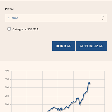
Plazo:
Categoría:
RVI USA
400
350
300
250
200