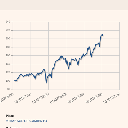
240
220
200
180
160
140
120
100
80
Plan:
MIRABAUD CRECIMIENTO