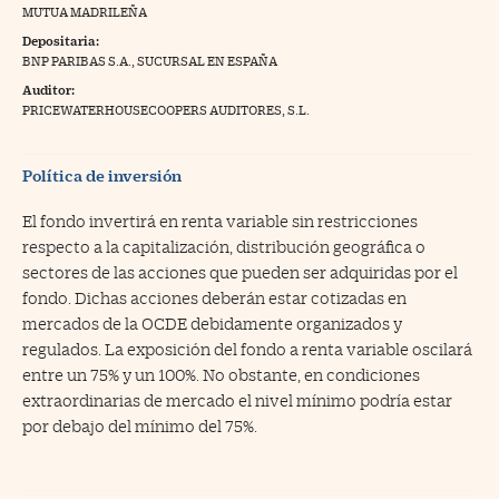
MUTUA MADRILEÑA
na Trading
Depositaria:
BNP PARIBAS S.A., SUCURSAL EN ESPAÑA
ventos
//foo
Auditor:
gue a Cinco Días
PRICEWATERHOUSECOOPERS AUDITORES, S.L.
//foo
tros
//foo
Política de inversión
El fondo invertirá en renta variable sin restricciones
respecto a la capitalización, distribución geográfica o
sectores de las acciones que pueden ser adquiridas por el
fondo. Dichas acciones deberán estar cotizadas en
mercados de la OCDE debidamente organizados y
regulados. La exposición del fondo a renta variable oscilará
entre un 75% y un 100%. No obstante, en condiciones
extraordinarias de mercado el nivel mínimo podría estar
por debajo del mínimo del 75%.