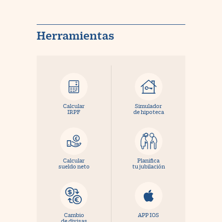
Herramientas
Calcular
Simulador
IRPF
de hipoteca
Calcular
Planifica
sueldo neto
tu jubilación
Cambio
APP IOS
de divisas