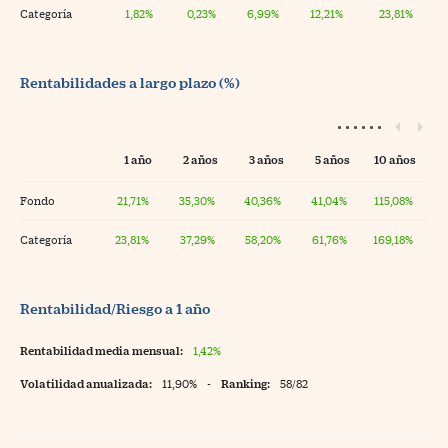
Categoría
1,82%
0,23%
6,99%
12,21%
23,81%
Rentabilidades a largo plazo (%)
1 año
2 años
3 años
5 años
10 años
Fondo
21,71%
35,30%
40,36%
41,04%
115,08%
Categoría
23,81%
37,29%
58,20%
61,76%
169,18%
Rentabilidad/Riesgo a 1 año
Rentabilidad media mensual:
1,42%
Volatilidad anualizada:
11,90%
-
Ranking:
58/82