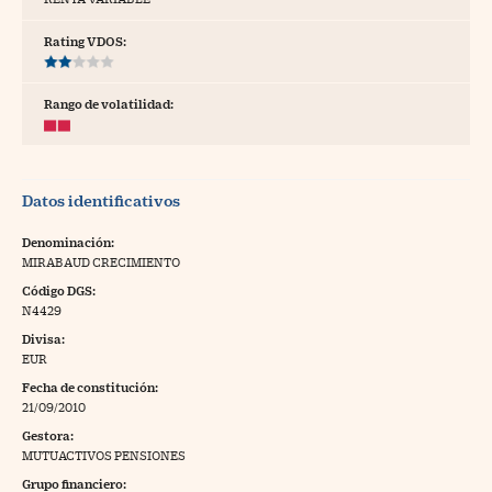
tras
Rating VDOS:
Rango de volatilidad:
ídeos
togalerías
Datos identificativos
fografías
torrelatos
Denominación:
MIRABAUD CRECIMIENTO
ewsletter
Código DGS:
N4429
Divisa:
EUR
Fecha de constitución:
artlife
//foo
21/09/2010
Gestora:
rritorio Pyme
//foo
MUTUACTIVOS PENSIONES
gal
Grupo financiero: