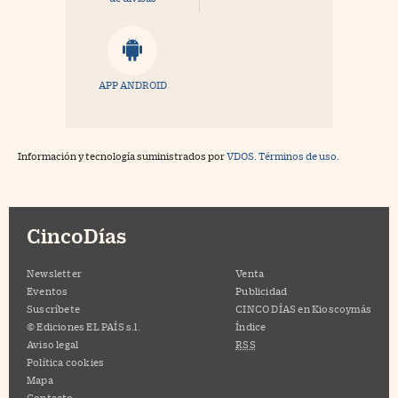
APP ANDROID
Información y tecnología suministrados por
VDOS
.
Términos de uso.
CincoDías
Newsletter
Venta
Eventos
Publicidad
Suscríbete
CINCO DÍAS en Kioscoymás
© Ediciones EL PAÍS s.l.
Índice
Aviso legal
RSS
Política cookies
Mapa
Contacto