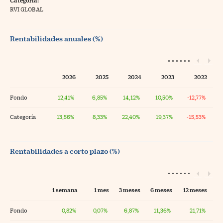
Categoría:
RVI GLOBAL
Rentabilidades anuales (%)
2026
2025
2024
2023
2022
Fondo
12,41%
6,85%
14,12%
10,50%
-12,77%
Categoría
13,56%
8,33%
22,40%
19,37%
-15,53%
Rentabilidades a corto plazo (%)
1 semana
1 mes
3 meses
6 meses
12 meses
Fondo
0,82%
0,07%
6,87%
11,36%
21,71%