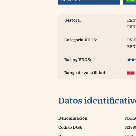
Blogs
Extras
Gestora:
REN
REN
Categoría VDOS:
RV 
REN
Rating VDOS:
Rango de volatilidad:
Datos identificati
Denominación:
NARA
Código DGS:
N289