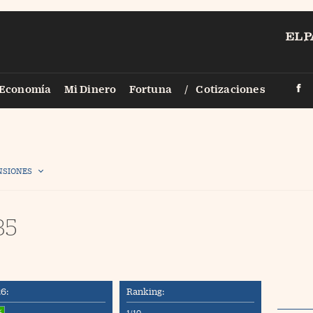
PAÍS
Economía
Mi Dinero
Fortuna
Cotizaciones
Smartlife
Vídeos
Territori
Fotogalerías
Legal
Infografías
NSIONES
Zona Trad
Fotorrelatos
35
Eventos
Newsletter
Sigue a Ci
Otros
6:
Ranking:
%
1/10