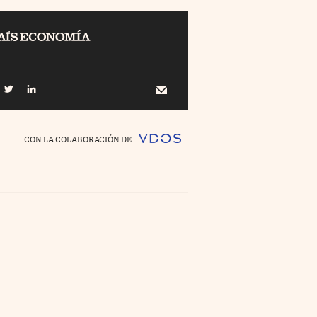
EL
Buscar
 Economía
Newsletter
//foo
CON LA COLABORACIÓN DE
o Pyme
//foo
ing
//foo
nco Días
//foo
//foo