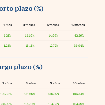
orto plazo (%)
1 mes
3 meses
6 meses
12 meses
1,21%
14,16%
14,69%
42,29%
1,23%
13,13%
12,72%
36,94%
argo plazo (%)
2 años
3 años
5 años
10 años
102,38%
131,69%
156,39%
196,54%
88,09%
109,57%
134,35%
164,79%