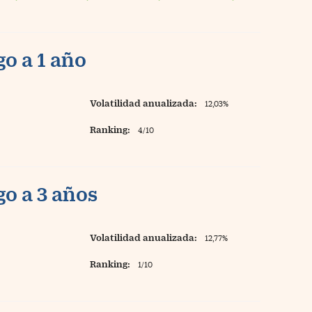
o a 1 año
Volatilidad anualizada:
12,03%
Ranking:
4/10
o a 3 años
Volatilidad anualizada:
12,77%
Ranking:
1/10