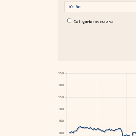
Categoría:
RV ESPAÑA
350
300
250
200
150
100