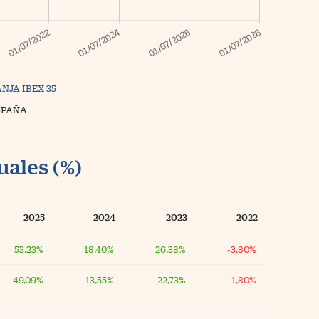
NJA IBEX 35
SPAÑA
uales (%)
2025
2024
2023
2022
53,23%
18,40%
26,38%
-3,80%
49,09%
13,55%
22,73%
-1,80%