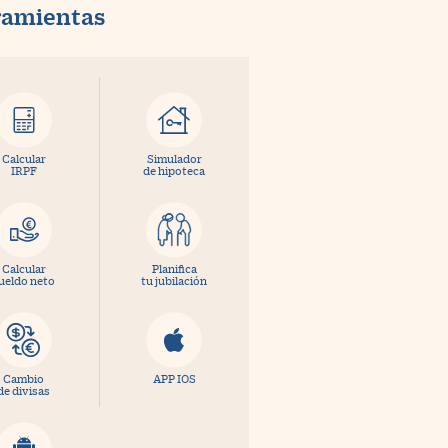
ramientas
Calcular
Simulador
IRPF
de hipoteca
Calcular
Planifica
ueldo neto
tu jubilación
Cambio
APP IOS
de divisas