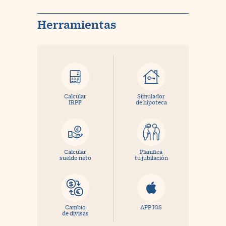
Herramientas
Calcular
Simulador
IRPF
de hipoteca
Calcular
Planifica
sueldo neto
tu jubilación
Cambio
APP IOS
de divisas