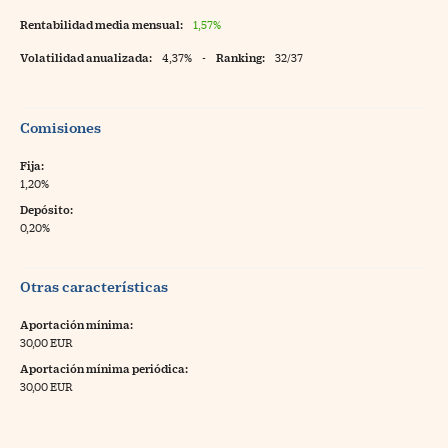
Rentabilidad media mensual:
1,57%
Volatilidad anualizada:
4,37%
-
Ranking:
32/37
Comisiones
Fija:
1,20%
Depósito:
0,20%
Otras características
Aportación mínima:
30,00 EUR
Aportación mínima periódica:
30,00 EUR