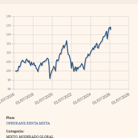
130
125
120
115
110
105
100
95
90
Plan:
OPENBANK RENTA MIXTA
Categoría:
MIXTO. MODERADO GLOBAL