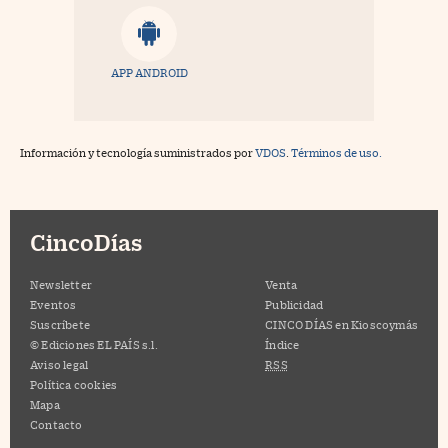
APP ANDROID
Información y tecnología suministrados por
VDOS
.
Términos de uso.
CincoDías
Newsletter
Venta
Eventos
Publicidad
Suscríbete
CINCO DÍAS en Kioscoymás
© Ediciones EL PAÍS s.l.
Índice
Aviso legal
RSS
Política cookies
Mapa
Contacto