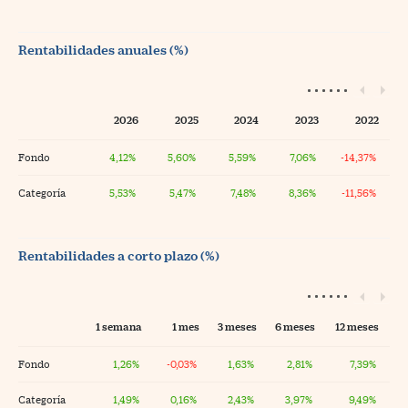
Rentabilidades anuales (%)
2026
2025
2024
2023
2022
Fondo
4,12%
5,60%
5,59%
7,06%
-14,37%
Categoría
5,53%
5,47%
7,48%
8,36%
-11,56%
Rentabilidades a corto plazo (%)
1 semana
1 mes
3 meses
6 meses
12 meses
Fondo
1,26%
-0,03%
1,63%
2,81%
7,39%
Categoría
1,49%
0,16%
2,43%
3,97%
9,49%