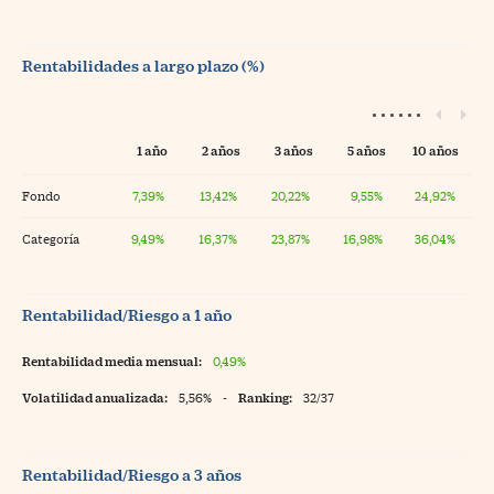
Rentabilidades a largo plazo (%)
1 año
2 años
3 años
5 años
10 años
Fondo
7,39%
13,42%
20,22%
9,55%
24,92%
Categoría
9,49%
16,37%
23,87%
16,98%
36,04%
Rentabilidad/Riesgo a 1 año
Rentabilidad media mensual:
0,49%
Volatilidad anualizada:
5,56%
-
Ranking:
32/37
Rentabilidad/Riesgo a 3 años