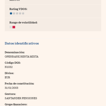
tras
Rating VDOS:
Rango de volatilidad:
ídeos
togalerías
Datos identificativos
fografías
torrelatos
Denominación:
OPENBANK RENTA MIXTA
ewsletter
Código DGS:
N1032
Divisa:
EUR
Fecha de constitución:
artlife
//foo
31/01/2003
Gestora:
rritorio Pyme
//foo
SANTANDER PENSIONES
gal
Grupo financiero: