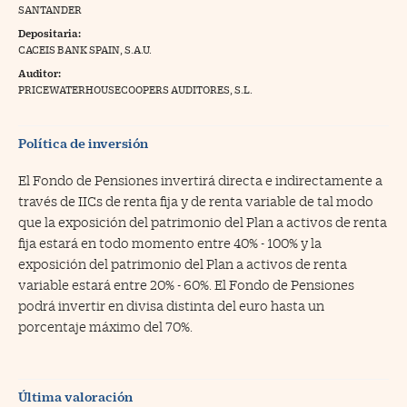
SANTANDER
na Trading
Depositaria:
CACEIS BANK SPAIN, S.A.U.
ventos
//foo
Auditor:
gue a Cinco Días
PRICEWATERHOUSECOOPERS AUDITORES, S.L.
//foo
tros
//foo
Política de inversión
El Fondo de Pensiones invertirá directa e indirectamente a
través de IICs de renta fija y de renta variable de tal modo
que la exposición del patrimonio del Plan a activos de renta
fija estará en todo momento entre 40% - 100% y la
exposición del patrimonio del Plan a activos de renta
variable estará entre 20% - 60%. El Fondo de Pensiones
podrá invertir en divisa distinta del euro hasta un
porcentaje máximo del 70%.
Última valoración