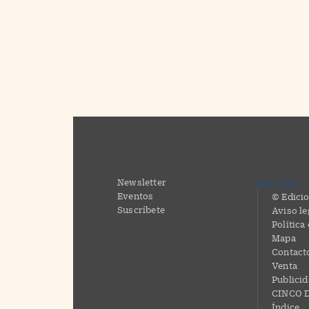
Newsletter
CincoDías
Eventos
© Edicio
Suscríbete
Aviso le
Política
Mapa
Contact
Venta
Publici
CINCO D
Índice