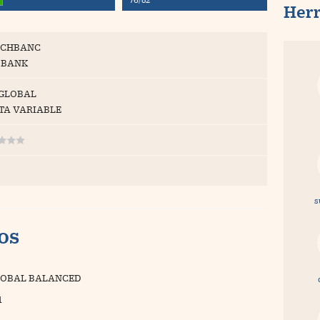
Her
CHBANC
BANK
 GLOBAL
TA VARIABLE
s
vos
LOBAL BALANCED
1