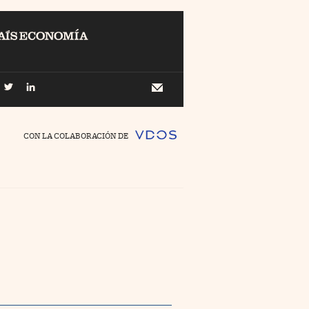
EL
Buscar
 Economía
Newsletter
//foo
CON LA COLABORACIÓN DE
o Pyme
//foo
ing
//foo
nco Días
//foo
//foo