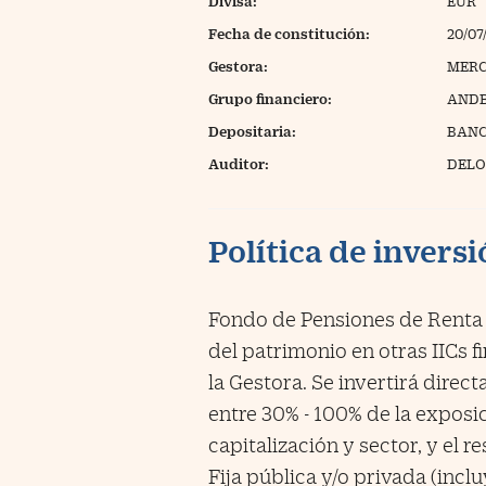
Divisa:
EUR
Fecha de constitución:
20/07
Gestora:
MER
Grupo financiero:
AND
Depositaria:
BANCO
Auditor:
DELOI
Política de invers
Fondo de Pensiones de Renta V
del patrimonio en otras IICs f
la Gestora. Se invertirá direc
entre 30% - 100% de la exposic
capitalización y sector, y el r
Fija pública y/o privada (inc