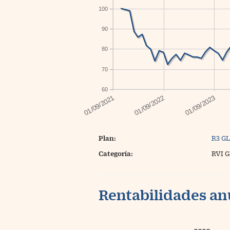
100
90
80
70
60
Plan:
R3 G
Categoría:
RVI 
Rentabilidades an