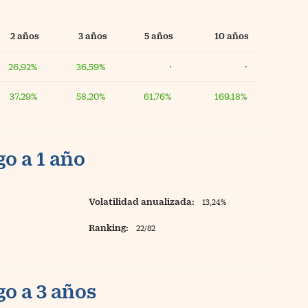
2 años
3 años
5 años
10 años
26,92%
36,59%
·
·
37,29%
58,20%
61,76%
169,18%
o a 1 año
Volatilidad anualizada:
13,24%
Ranking:
22/82
o a 3 años