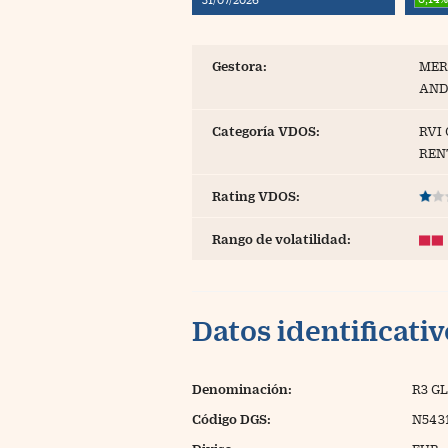
Blogs
Extras
Gestora:
MER
AND
Categoría VDOS:
RVI
REN
Rating VDOS:
Rango de volatilidad:
Datos identificati
Denominación:
R3 G
Código DGS:
N543