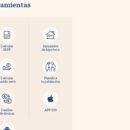
ramientas
Calcular
Simulador
IRPF
de hipoteca
Calcular
Planifica
ueldo neto
tu jubilación
Cambio
APP IOS
de divisas