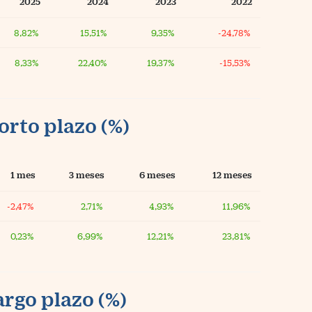
2025
2024
2023
2022
8,82%
15,51%
9,35%
-24,78%
8,33%
22,40%
19,37%
-15,53%
orto plazo (%)
1 mes
3 meses
6 meses
12 meses
-2,47%
2,71%
4,93%
11,96%
0,23%
6,99%
12,21%
23,81%
argo plazo (%)