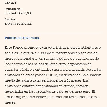
RENTA 4
na Trading
Depositaria:
RENTA 4 BANCO, S.A.
ventos
//foo
Auditor:
gue a Cinco Días
ERNST & YOUNG, S.L.
//foo
tros
//foo
Política de inversión
Este Fondo promueve características medioambientales o
sociales. Invertirá el 100% de su patrimonio en activos del
mercado monetario, en renta fija pública, en emisiones de
los tesoros de los países del área euro, organismos de
carácter público y entidades supranacionales, sin descartar
emisores de otros países OCDE y en derivados. La duración
media de la cartera no será superior a 24 meses. Las
emisiones estarán denominadas en euros y estarán
negociadas en los mercados de valores del área euro. El
Fondo sigue como índice de referencia Letras del Tesoro 3
meses.