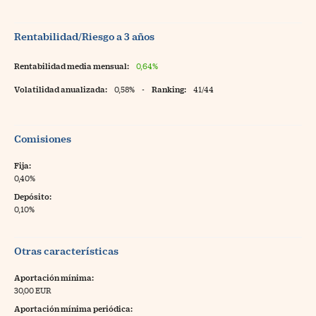
Rentabilidad/Riesgo a 3 años
Rentabilidad media mensual:
0,64%
Volatilidad anualizada:
0,58%
-
Ranking:
41/44
Comisiones
Fija:
0,40%
Depósito:
0,10%
Otras características
Aportación mínima:
30,00 EUR
Aportación mínima periódica: