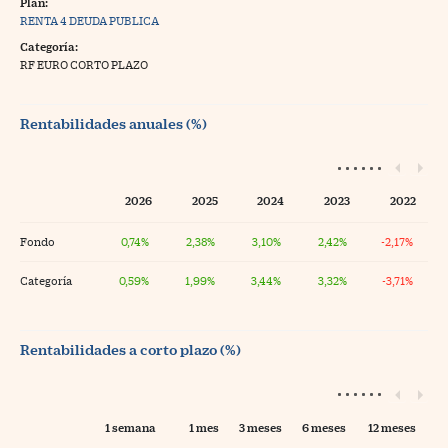
Plan:
RENTA 4 DEUDA PUBLICA
Categoría:
RF EURO CORTO PLAZO
Rentabilidades anuales (%)
2026
2025
2024
2023
2022
Fondo
0,74%
2,38%
3,10%
2,42%
-2,17%
Categoría
0,59%
1,99%
3,44%
3,32%
-3,71%
Rentabilidades a corto plazo (%)
1 semana
1 mes
3 meses
6 meses
12 meses