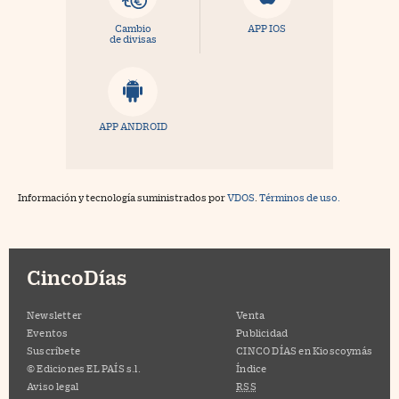
Cambio
APP IOS
de divisas
APP ANDROID
Información y tecnología suministrados por
VDOS
.
Términos de uso.
CincoDías
Newsletter
Venta
Eventos
Publicidad
Suscríbete
CINCO DÍAS en Kioscoymás
© Ediciones EL PAÍS s.l.
Índice
Aviso legal
RSS