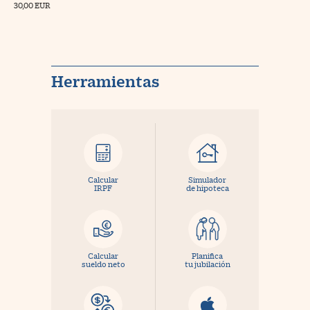
30,00 EUR
Herramientas
Calcular
Simulador
IRPF
de hipoteca
Calcular
Planifica
sueldo neto
tu jubilación