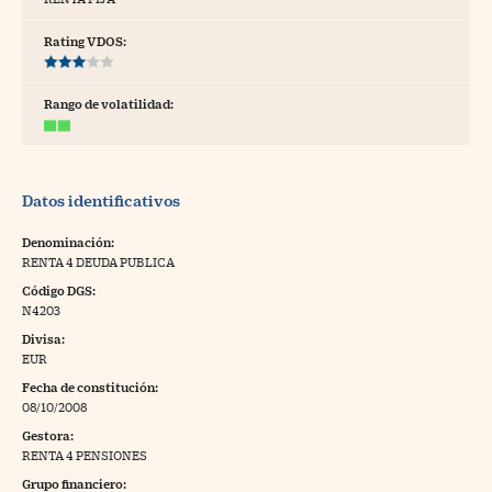
tras
Rating VDOS:
Rango de volatilidad:
ídeos
togalerías
Datos identificativos
fografías
torrelatos
Denominación:
RENTA 4 DEUDA PUBLICA
ewsletter
Código DGS:
N4203
Divisa:
EUR
Fecha de constitución:
artlife
//foo
08/10/2008
Gestora:
rritorio Pyme
//foo
RENTA 4 PENSIONES
gal
Grupo financiero: