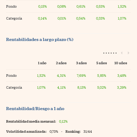
Fondo
0,15%
0,08%
0,61%
0,53%
1,52%
Categoría
0,14%
0,01%
0,54%
0,33%
1,07%
Rentabilidades a largo plazo (%)
1 año
2 años
3 años
5 años
10 años
Fondo
1,52%
4,31%
7,69%
5,85%
3,48%
Categoría
1,07%
4,11%
8,13%
5,02%
3,29%
Rentabilidad/Riesgo a 1 año
Rentabilidad media mensual:
0,12%
Volatilidad anualizada:
0,73%
-
Ranking:
31/44