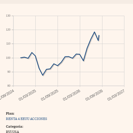
130
120
110
100
90
80
Plan:
RENTA 4 EEUU ACCIONES
Categoría:
RVI USA