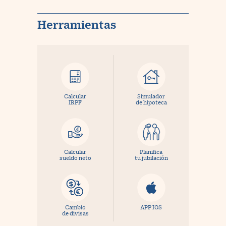
Herramientas
Calcular
Simulador
IRPF
de hipoteca
Calcular
Planifica
sueldo neto
tu jubilación
Cambio
APP IOS
de divisas