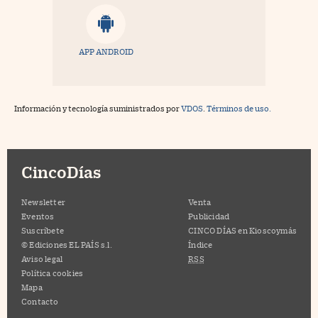
APP ANDROID
Información y tecnología suministrados por
VDOS
.
Términos de uso.
CincoDías
Newsletter
Venta
Eventos
Publicidad
Suscríbete
CINCO DÍAS en Kioscoymás
© Ediciones EL PAÍS s.l.
Índice
Aviso legal
RSS
Política cookies
Mapa
Contacto