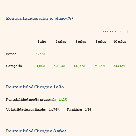
Rentabilidades a largo plazo (%)
1 año
2 años
3 años
5 años
10 años
Fondo
23,72%
·
·
·
·
Categoría
24,85%
42,60%
66,27%
74,64%
230,12%
Rentabilidad/Riesgo a 1 año
Rentabilidad media mensual:
1,42%
Volatilidad anualizada:
14,76%
-
Ranking:
1/16
Rentabilidad/Riesgo a 3 años