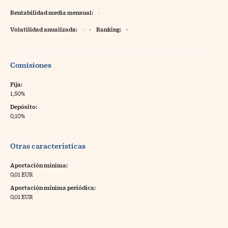
Rentabilidad media mensual:
·
Volatilidad anualizada:
·
-
Ranking:
-
Comisiones
Fija:
1,50%
Depósito:
0,10%
Otras características
Aportación mínima:
0,01 EUR
Aportación mínima periódica:
0,01 EUR