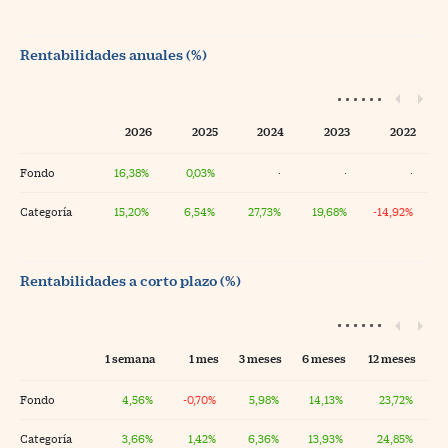
Rentabilidades anuales (%)
2026
2025
2024
2023
2022
Fondo
16,38%
0,03%
·
·
·
Categoría
15,20%
6,54%
27,73%
19,68%
-14,92%
Rentabilidades a corto plazo (%)
1 semana
1 mes
3 meses
6 meses
12 meses
Fondo
4,56%
-0,70%
5,98%
14,13%
23,72%
Categoría
3,66%
1,42%
6,36%
13,93%
24,85%