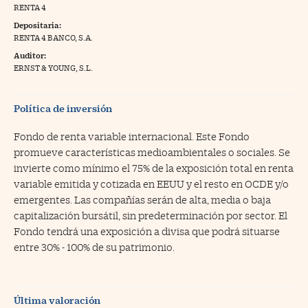
RENTA 4
na Trading
Depositaria:
RENTA 4 BANCO, S.A.
ventos
//foo
Auditor:
gue a Cinco Días
ERNST & YOUNG, S.L.
//foo
tros
//foo
Política de inversión
Fondo de renta variable internacional. Este Fondo
promueve características medioambientales o sociales. Se
invierte como mínimo el 75% de la exposición total en renta
variable emitida y cotizada en EEUU y el resto en OCDE y/o
emergentes. Las compañías serán de alta, media o baja
capitalización bursátil, sin predeterminación por sector. El
Fondo tendrá una exposición a divisa que podrá situarse
entre 30% - 100% de su patrimonio.
Última valoración