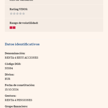
tras
Rating VDOS:
Rango de volatilidad:
ídeos
togalerías
Datos identificativos
fografías
torrelatos
Denominación:
RENTA 4 EEUU ACCIONES
ewsletter
Código DGS:
N5584
Divisa:
EUR
Fecha de constitución:
artlife
//foo
15/10/2024
Gestora:
rritorio Pyme
//foo
RENTA 4 PENSIONES
gal
Grupo financiero: