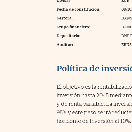
Divisa:
EUR
Fecha de constitución:
08/10
Gestora:
BANS
Grupo financiero:
BANC
Depositaria:
BNP 
Auditor:
ERNST
Política de invers
El objetivo es la rentabilizac
inversión hasta 2045 mediante 
y de renta variable. La invers
95% y este peso se irá reduci
horizonte de inversión al 10%.