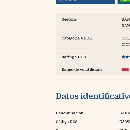
Blogs
Extras
Gestora:
BAN
BAN
Categoría VDOS:
CICL
CIC
Rating VDOS:
Rango de volatilidad:
Datos identificati
Denominación:
SABA
Código DGS:
N505