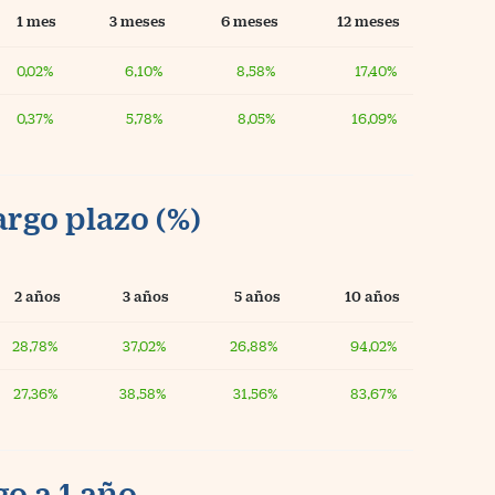
1 mes
3 meses
6 meses
12 meses
0,02%
6,10%
8,58%
17,40%
0,37%
5,78%
8,05%
16,09%
argo plazo (%)
2 años
3 años
5 años
10 años
28,78%
37,02%
26,88%
94,02%
27,36%
38,58%
31,56%
83,67%
o a 1 año