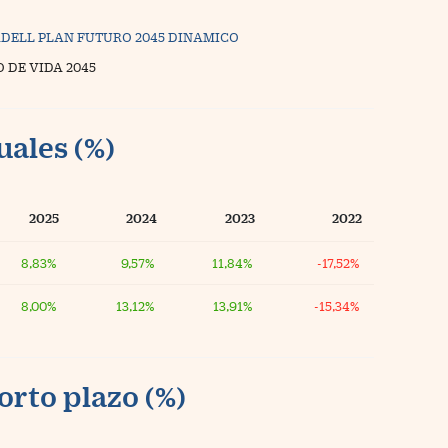
DELL PLAN FUTURO 2045 DINAMICO
O DE VIDA 2045
uales (%)
2025
2024
2023
2022
8,83%
9,57%
11,84%
-17,52%
8,00%
13,12%
13,91%
-15,34%
orto plazo (%)