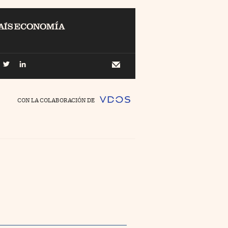
EL
Buscar
 Economía
Newsletter
//foo
CON LA COLABORACIÓN DE
o Pyme
//foo
ing
//foo
nco Días
//foo
//foo