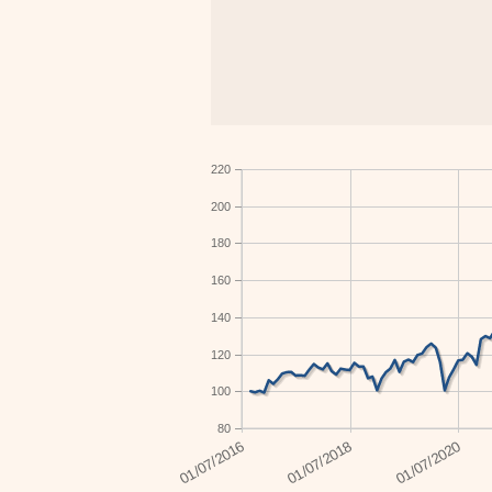
220
200
180
160
140
120
100
80