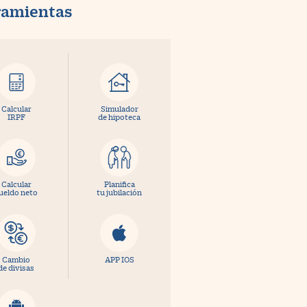
ramientas
Calcular
Simulador
IRPF
de hipoteca
Calcular
Planifica
ueldo neto
tu jubilación
Cambio
APP IOS
de divisas