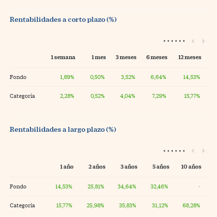
Rentabilidades a corto plazo (%)
1 semana
1 mes
3 meses
6 meses
12 meses
Fondo
1,89%
0,50%
3,52%
6,64%
14,53%
Categoría
2,28%
0,52%
4,04%
7,29%
15,77%
Rentabilidades a largo plazo (%)
1 año
2 años
3 años
5 años
10 años
Fondo
14,53%
25,81%
34,64%
32,46%
·
Categoría
15,77%
25,98%
35,83%
31,12%
68,28%