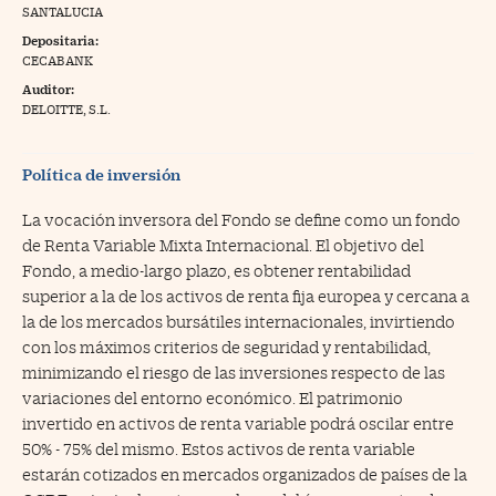
SANTALUCIA
na Trading
Depositaria:
CECABANK
ventos
//foo
Auditor:
gue a Cinco Días
DELOITTE, S.L.
//foo
tros
//foo
Política de inversión
La vocación inversora del Fondo se define como un fondo
de Renta Variable Mixta Internacional. El objetivo del
Fondo, a medio-largo plazo, es obtener rentabilidad
superior a la de los activos de renta fija europea y cercana a
la de los mercados bursátiles internacionales, invirtiendo
con los máximos criterios de seguridad y rentabilidad,
minimizando el riesgo de las inversiones respecto de las
variaciones del entorno económico. El patrimonio
invertido en activos de renta variable podrá oscilar entre
50% - 75% del mismo. Estos activos de renta variable
estarán cotizados en mercados organizados de países de la