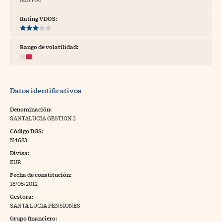
tras
Rating VDOS:
Rango de volatilidad:
ídeos
togalerías
Datos identificativos
fografías
torrelatos
Denominación:
SANTALUCIA GESTION 2
ewsletter
Código DGS:
N4683
Divisa:
EUR
Fecha de constitución:
artlife
//foo
18/05/2012
Gestora:
rritorio Pyme
//foo
SANTA LUCIA PENSIONES
gal
Grupo financiero: