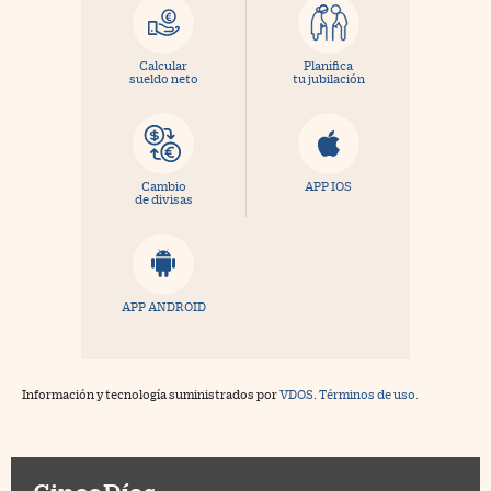
Calcular
Planifica
sueldo neto
tu jubilación
Cambio
APP IOS
de divisas
APP ANDROID
Información y tecnología suministrados por
VDOS
.
Términos de uso.