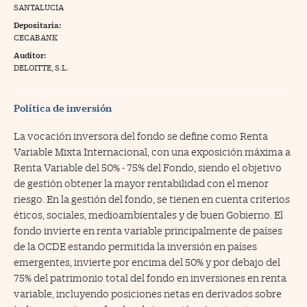
SANTALUCIA
na Trading
Depositaria:
CECABANK
ventos
//foo
Auditor:
gue a Cinco Días
DELOITTE, S.L.
//foo
tros
//foo
Política de inversión
La vocación inversora del fondo se define como Renta
Variable Mixta Internacional, con una exposición máxima a
Renta Variable del 50% - 75% del Fondo, siendo el objetivo
de gestión obtener la mayor rentabilidad con el menor
riesgo. En la gestión del fondo, se tienen en cuenta criterios
éticos, sociales, medioambientales y de buen Gobierno. El
fondo invierte en renta variable principalmente de países
de la OCDE estando permitida la inversión en países
emergentes, invierte por encima del 50% y por debajo del
75% del patrimonio total del fondo en inversiones en renta
variable, incluyendo posiciones netas en derivados sobre