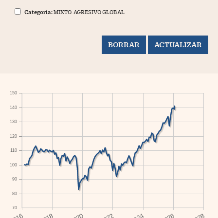
Categoría:
MIXTO. AGRESIVO GLOBAL
150
140
130
120
110
100
90
80
70