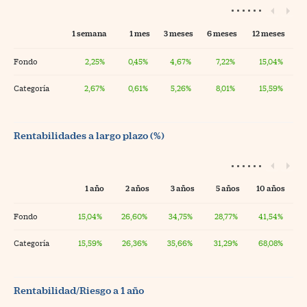
1 semana
1 mes
3 meses
6 meses
12 meses
Fondo
2,25%
0,45%
4,67%
7,22%
15,04%
Categoría
2,67%
0,61%
5,26%
8,01%
15,59%
Rentabilidades a largo plazo (%)
1 año
2 años
3 años
5 años
10 años
Fondo
15,04%
26,60%
34,75%
28,77%
41,54%
Categoría
15,59%
26,36%
35,66%
31,29%
68,08%
Rentabilidad/Riesgo a 1 año