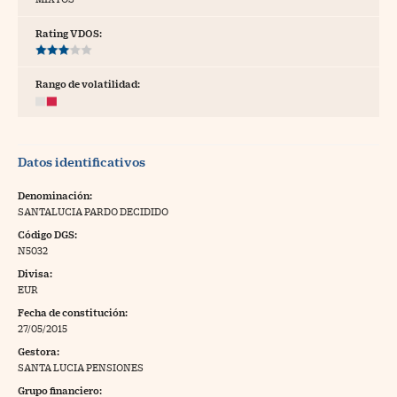
tras
Rating VDOS:
Rango de volatilidad:
ídeos
togalerías
Datos identificativos
fografías
torrelatos
Denominación:
SANTALUCIA PARDO DECIDIDO
ewsletter
Código DGS:
N5032
Divisa:
EUR
Fecha de constitución:
artlife
//foo
27/05/2015
Gestora:
rritorio Pyme
//foo
SANTA LUCIA PENSIONES
gal
Grupo financiero: