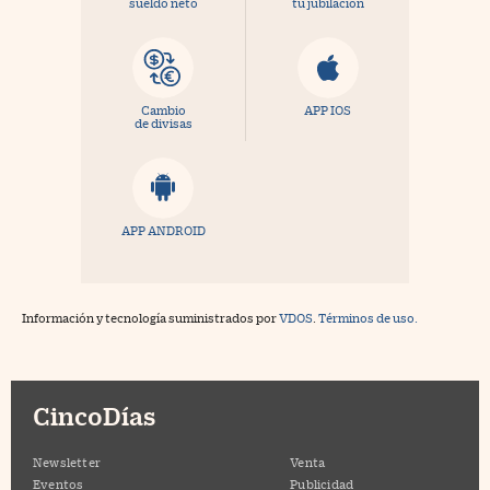
sueldo neto
tu jubilación
Cambio
APP IOS
de divisas
APP ANDROID
Información y tecnología suministrados por
VDOS
.
Términos de uso.
CincoDías
Newsletter
Venta
Eventos
Publicidad