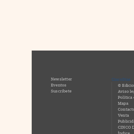
Newsletter
CincoDías
Eventos
© Edicio
Suscríbete
Aviso le
Política
Mapa
Contact
Venta
Publici
CINCO D
Índice