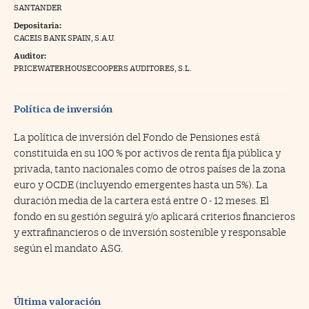
SANTANDER
na Trading
Depositaria:
CACEIS BANK SPAIN, S.A.U.
ventos
//foo
Auditor:
gue a Cinco Días
PRICEWATERHOUSECOOPERS AUDITORES, S.L.
//foo
tros
//foo
Política de inversión
La política de inversión del Fondo de Pensiones está
constituida en su 100 % por activos de renta fija pública y
privada, tanto nacionales como de otros países de la zona
euro y OCDE (incluyendo emergentes hasta un 5%). La
duración media de la cartera está entre 0 - 12 meses. El
fondo en su gestión seguirá y/o aplicará criterios financieros
y extrafinancieros o de inversión sostenible y responsable
según el mandato ASG.
Última valoración