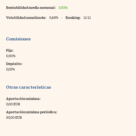
Rentabilidad media mensual:
0,63%
Volatilidad anualizada:
0,49%
-
Ranking:
11/11
Comisiones
Fija:
0,60%
Depósito:
0,05%
Otras características
Aportación mínima:
0,00 EUR
Aportación mínima periódica:
30,00 EUR