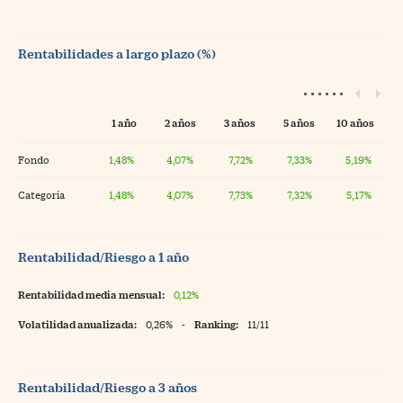
Rentabilidades a largo plazo (%)
1 año
2 años
3 años
5 años
10 años
Fondo
1,48%
4,07%
7,72%
7,33%
5,19%
Categoría
1,48%
4,07%
7,73%
7,32%
5,17%
Rentabilidad/Riesgo a 1 año
Rentabilidad media mensual:
0,12%
Volatilidad anualizada:
0,26%
-
Ranking:
11/11
Rentabilidad/Riesgo a 3 años