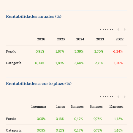
Rentabilidades anuales (%)
2026
2025
2024
2023
2022
Fondo
0,91%
1,87%
3,39%
2,70%
-1,24%
Categoría
0,90%
1,88%
3,40%
2,71%
-1,26%
Rentabilidades a corto plazo (%)
1 semana
1 mes
3 meses
6 meses
12 meses
Fondo
0,05%
0,13%
0,47%
0,73%
1,48%
Categoría
0,05%
0,12%
0,47%
0,72%
1,48%