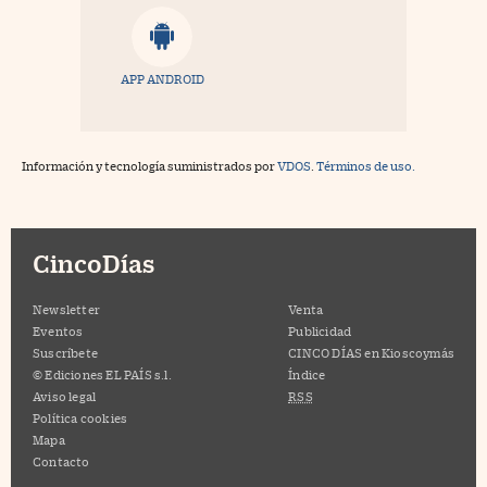
APP ANDROID
Información y tecnología suministrados por
VDOS
.
Términos de uso.
CincoDías
Newsletter
Venta
Eventos
Publicidad
Suscríbete
CINCO DÍAS en Kioscoymás
© Ediciones EL PAÍS s.l.
Índice
Aviso legal
RSS
Política cookies
Mapa
Contacto