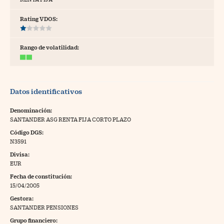
tras
Rating VDOS:
Rango de volatilidad:
ídeos
togalerías
Datos identificativos
fografías
torrelatos
Denominación:
SANTANDER ASG RENTA FIJA CORTO PLAZO
ewsletter
Código DGS:
N3591
Divisa:
EUR
Fecha de constitución:
artlife
//foo
15/04/2005
Gestora:
rritorio Pyme
//foo
SANTANDER PENSIONES
gal
Grupo financiero: