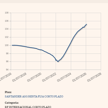
108
106
104
102
100
98
96
94
Plan:
SANTANDER ASG RENTA FIJA CORTO PLAZO
Categoría:
RF INTERNACIONAL CORTO PLAZO