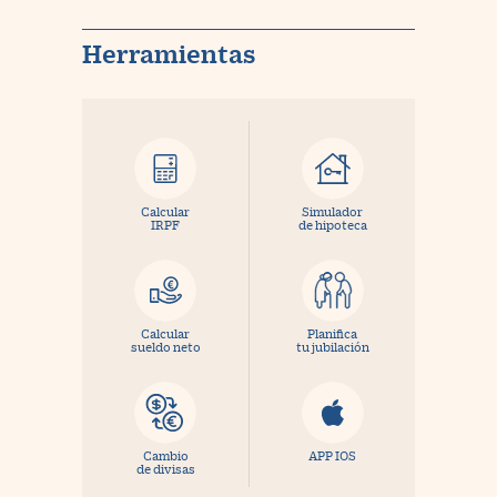
Herramientas
Calcular
Simulador
IRPF
de hipoteca
Calcular
Planifica
sueldo neto
tu jubilación
Cambio
APP IOS
de divisas