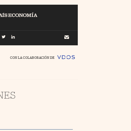
EL
Buscar
 Economía
Newsletter
//foo
CON LA COLABORACIÓN DE
o Pyme
//foo
ing
NES
//foo
nco Días
//foo
//foo