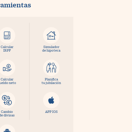
ramientas
Calcular
Simulador
IRPF
de hipoteca
Calcular
Planifica
ueldo neto
tu jubilación
Cambio
APP IOS
de divisas