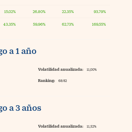
15,02%
26,80%
22,35%
93,79%
43,35%
59,96%
62,73%
169,55%
o a 1 año
Volatilidad anualizada:
11,00%
Ranking:
68/82
o a 3 años
Volatilidad anualizada:
11,52%