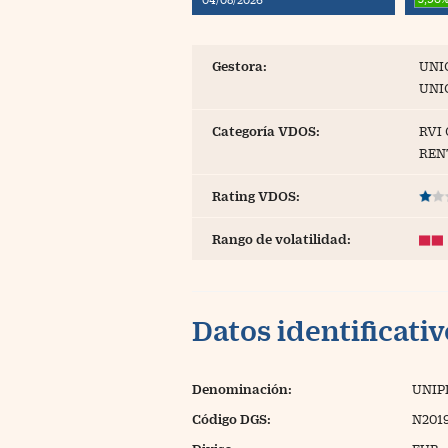
Blogs
Extras
Gestora:
UNI
UNI
Categoría VDOS:
RVI
REN
Rating VDOS:
Rango de volatilidad:
Datos identificati
Denominación:
UNIP
Código DGS:
N201