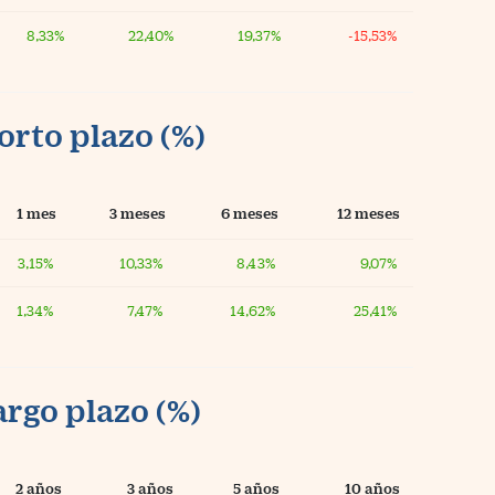
8,33%
22,40%
19,37%
-15,53%
orto plazo (%)
1 mes
3 meses
6 meses
12 meses
3,15%
10,33%
8,43%
9,07%
1,34%
7,47%
14,62%
25,41%
argo plazo (%)
2 años
3 años
5 años
10 años