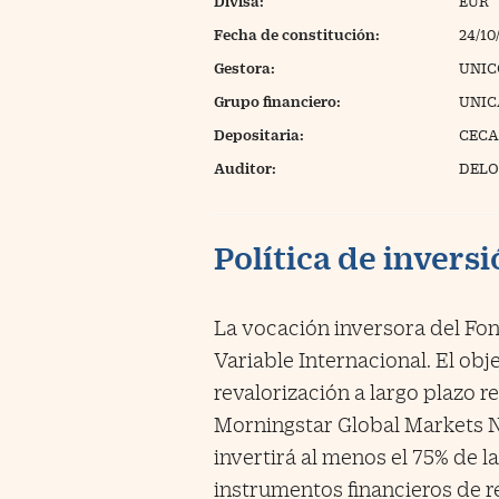
Divisa:
EUR
Fecha de constitución:
24/10
Gestora:
UNIC
Grupo financiero:
UNIC
Depositaria:
CEC
Auditor:
DELOI
Política de invers
La vocación inversora del Fo
Variable Internacional. El obj
revalorización a largo plazo r
Morningstar Global Markets N
invertirá al menos el 75% de la
instrumentos financieros de re