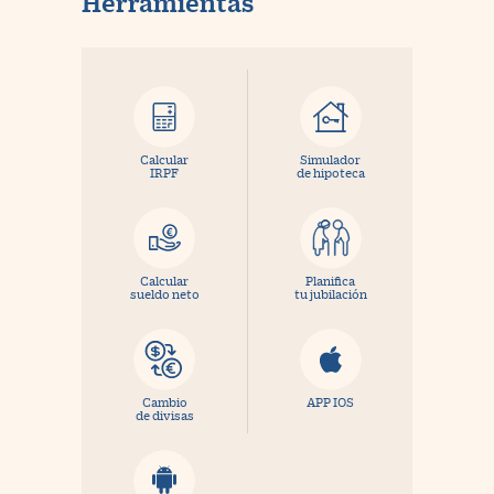
Herramientas
Calcular
Simulador
IRPF
de hipoteca
Calcular
Planifica
sueldo neto
tu jubilación
Cambio
APP IOS
de divisas