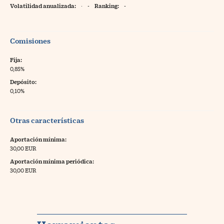
Volatilidad anualizada:
·
-
Ranking:
-
Comisiones
Fija:
0,85%
Depósito:
0,10%
Otras características
Aportación mínima:
30,00 EUR
Aportación mínima periódica:
30,00 EUR