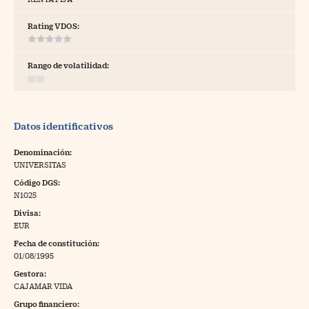
tras
Rating VDOS:
Rango de volatilidad:
ídeos
togalerías
Datos identificativos
fografías
torrelatos
Denominación:
UNIVERSITAS
ewsletter
Código DGS:
N1025
Divisa:
EUR
Fecha de constitución:
artlife
//foo
01/08/1995
Gestora:
rritorio Pyme
//foo
CAJAMAR VIDA
gal
Grupo financiero: