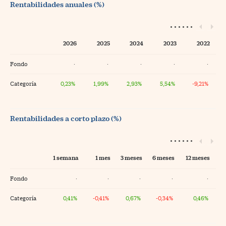
Rentabilidades anuales (%)
2026
2025
2024
2023
2022
Fondo
·
·
·
·
·
Categoría
0,23%
1,99%
2,93%
5,54%
-9,21%
Rentabilidades a corto plazo (%)
1 semana
1 mes
3 meses
6 meses
12 meses
Fondo
·
·
·
·
·
Categoría
0,41%
-0,41%
0,67%
-0,34%
0,46%