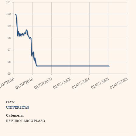
101
100
99
98
97
96
95
Plan:
UNIVERSITAS
Categoría:
RF EURO LARGO PLAZO