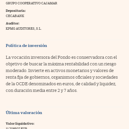
GRUPO COOPERATIVO CAJAMAR
na Trading
Depositaria:
CECABANK
ventos
//foo
Auditor:
gue a Cinco Días
KPMG AUDITORES, S.L.
//foo
tros
//foo
Política de inversión
La vocación inversora del Fondo es conservadora con el
objetivo de buscar la máxima rentabilidad con un riesgo
moderado. Invierte en activos monetarios y valores de
renta fija de gobiernos, organismos oficiales y sociedades
de la OCDE denominados en euros, de calidad y liquidez,
con duración media entre 2 y 7 años.
Última valoración
Valor liquidativo:
11,708507 EUR