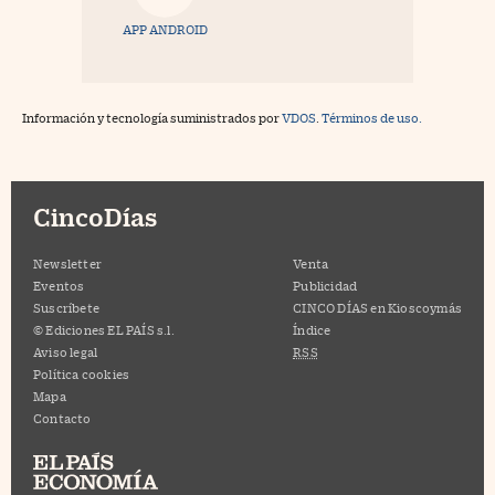
APP ANDROID
Información y tecnología suministrados por
VDOS
.
Términos de uso.
CincoDías
Newsletter
Venta
Eventos
Publicidad
Suscríbete
CINCO DÍAS en Kioscoymás
© Ediciones EL PAÍS s.l.
Índice
Aviso legal
RSS
Política cookies
Mapa
Contacto