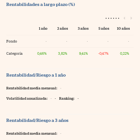
Rentabilidades a largo plazo (%)
1 año
2 años
3 años
5 años
10 años
Fondo
·
·
·
·
·
Categoría
0,46%
3,82%
9,41%
-0,47%
0,22%
Rentabilidad/Riesgo a 1 año
Rentabilidad media mensual:
·
Volatilidad anualizada:
·
-
Ranking:
-
Rentabilidad/Riesgo a 3 años
Rentabilidad media mensual:
·