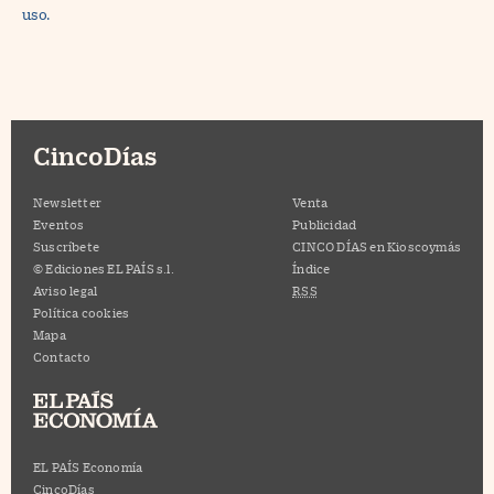
uso.
CincoDías
Newsletter
Venta
Eventos
Publicidad
Suscríbete
CINCO DÍAS en Kioscoymás
© Ediciones EL PAÍS s.l.
Índice
Aviso legal
RSS
Política cookies
Mapa
Contacto
EL PAÍS Economía
CincoDías