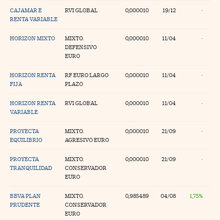
CAJAMAR E
RVI GLOBAL
0,000010
19/12
·
tras
RENTA VARIABLE
HORIZON MIXTO
MIXTO.
0,000010
11/04
·
DEFENSIVO
ídeos
EURO
togalerías
HORIZON RENTA
RF EURO LARGO
0,000010
11/04
·
FIJA
PLAZO
fografías
HORIZON RENTA
RVI GLOBAL
0,000010
11/04
·
torrelatos
VARIABLE
ewsletter
PROYECTA
MIXTO.
0,000010
21/09
·
EQUILIBRIO
AGRESIVO EURO
PROYECTA
MIXTO.
0,000010
21/09
·
TRANQUILIDAD
CONSERVADOR
EURO
artlife
//foo
BBVA PLAN
MIXTO.
0,985489
04/08
1,75%
rritorio Pyme
//foo
PRUDENTE
CONSERVADOR
EURO
gal