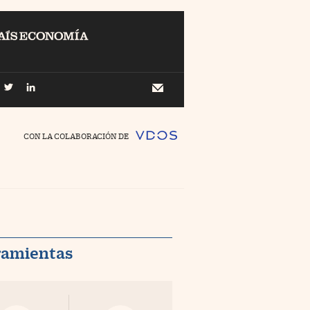
EL
Buscar
 Economía
Newsletter
//foo
CON LA COLABORACIÓN DE
o Pyme
//foo
ing
//foo
nco Días
//foo
ramientas
//foo