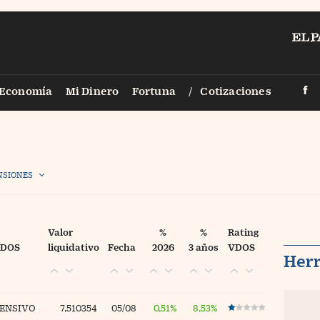
PAÍS
Economía
Mi Dinero
Fortuna
Cotizaciones
Smartlife
Vídeos
Territori
Fotogalerías
Legal
Infografías
NSIONES
Zona Trad
Fotorrelatos
Eventos
Newsletter
Valor
%
%
Rating
VDOS
liquidativo
Fecha
2026
3 años
VDOS
Sigue a Ci
Her
Otros
FENSIVO
7,510354
05/08
0,51%
8,53%