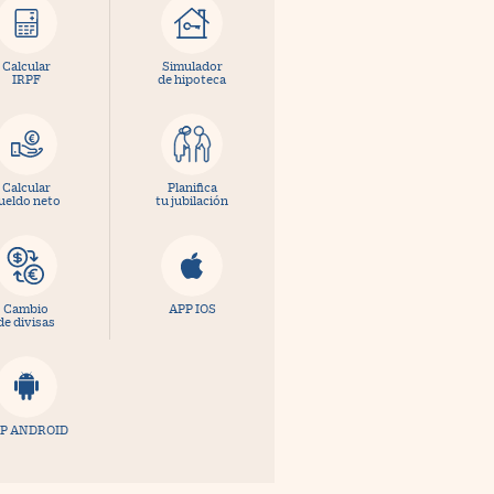
Calcular
Simulador
IRPF
de hipoteca
Calcular
Planifica
ueldo neto
tu jubilación
Cambio
APP IOS
de divisas
P ANDROID