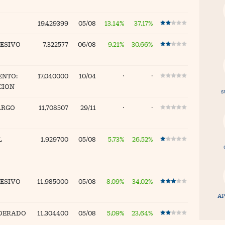
19,429399
05/08
13,14%
37,17%
RESIVO
7,322577
06/08
9,21%
30,66%
ENTO:
17,040000
10/04
·
·
CION
s
ARGO
11,708507
29/11
·
·
L
1,929700
05/08
5,73%
26,52%
RESIVO
11,985000
05/08
8,09%
34,02%
AP
ODERADO
11,304400
05/08
5,09%
23,64%