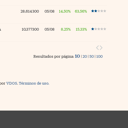
28,614300
05/08
14,50%
63,56%
A
10,377300
05/08
8,25%
15,33%
10
Resultados por página:
|
20
|
50
|
100
 por
VDOS
.
Términos de uso.