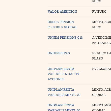
EURO
Blogs
VALOR AMBICION
RV EURO
Extras
URSUS PENSION
MIXTO. AG
FLEXIBLE GLOBAL
EURO
UNNIM PENSIONS G13
A VENCIMI
EN TRANSI
UNIVERSITAS
RF EURO L
PLAZO
UNIPLAN RENTA
RVI GLOBA
VARIABLE QUALITY
ACCIONES
UNIPLAN RENTA
MIXTO. AG
VARIABLE MIXTA 70
GLOBAL
UNIPLAN RENTA
MIXTO. M
VARIABLE MIXTA 50
GLOBAL