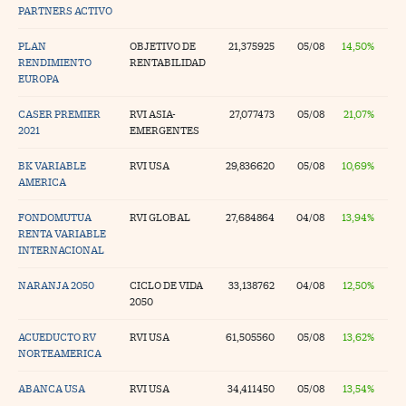
PARTNERS ACTIVO
PLAN
OBJETIVO DE
21,375925
05/08
14,50%
RENDIMIENTO
RENTABILIDAD
EUROPA
CASER PREMIER
RVI ASIA-
27,077473
05/08
21,07%
2021
EMERGENTES
BK VARIABLE
RVI USA
29,836620
05/08
10,69%
AMERICA
FONDOMUTUA
RVI GLOBAL
27,684864
04/08
13,94%
RENTA VARIABLE
INTERNACIONAL
NARANJA 2050
CICLO DE VIDA
33,138762
04/08
12,50%
2050
ACUEDUCTO RV
RVI USA
61,505560
05/08
13,62%
NORTEAMERICA
ABANCA USA
RVI USA
34,411450
05/08
13,54%