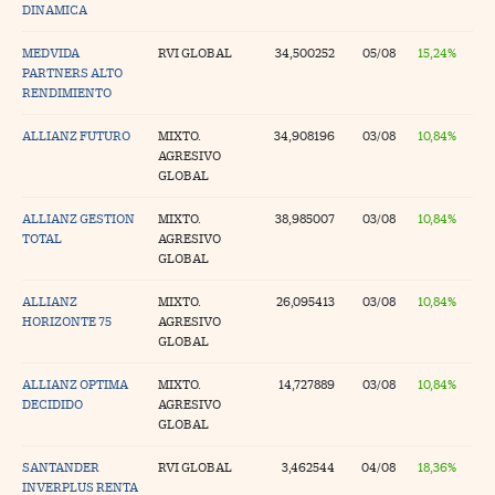
DINAMICA
MEDVIDA
RVI GLOBAL
34,500252
05/08
15,24%
PARTNERS ALTO
RENDIMIENTO
ALLIANZ FUTURO
MIXTO.
34,908196
03/08
10,84%
AGRESIVO
GLOBAL
ALLIANZ GESTION
MIXTO.
38,985007
03/08
10,84%
TOTAL
AGRESIVO
GLOBAL
ALLIANZ
MIXTO.
26,095413
03/08
10,84%
HORIZONTE 75
AGRESIVO
GLOBAL
ALLIANZ OPTIMA
MIXTO.
14,727889
03/08
10,84%
DECIDIDO
AGRESIVO
GLOBAL
SANTANDER
RVI GLOBAL
3,462544
04/08
18,36%
INVERPLUS RENTA