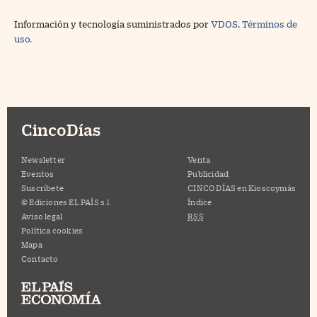
Información y tecnología suministrados por
VDOS
.
Términos de
uso.
CincoDías
Newsletter
Venta
Eventos
Publicidad
Suscríbete
CINCO DÍAS en Kioscoymás
© Ediciones EL PAÍS s.l.
Índice
Aviso legal
RSS
Política cookies
Mapa
Contacto