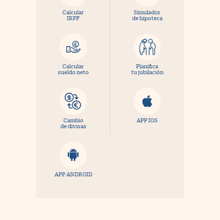
Calcular
Simulador
IRPF
de hipoteca
Calcular
Planifica
sueldo neto
tu jubilación
Cambio
APP IOS
de divisas
APP ANDROID