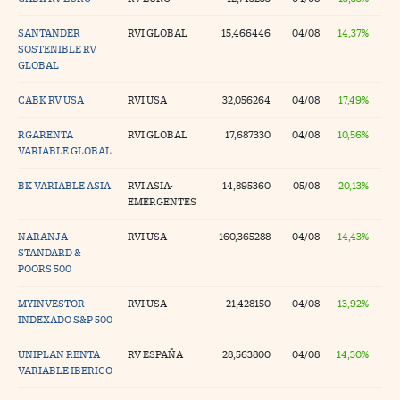
SANTANDER
RVI GLOBAL
15,466446
04/08
14,37%
SOSTENIBLE RV
GLOBAL
CABK RV USA
RVI USA
32,056264
04/08
17,49%
RGARENTA
RVI GLOBAL
17,687330
04/08
10,56%
VARIABLE GLOBAL
BK VARIABLE ASIA
RVI ASIA-
14,895360
05/08
20,13%
EMERGENTES
NARANJA
RVI USA
160,365288
04/08
14,43%
STANDARD &
POORS 500
MYINVESTOR
RVI USA
21,428150
04/08
13,92%
INDEXADO S&P 500
UNIPLAN RENTA
RV ESPAÑA
28,563800
04/08
14,30%
VARIABLE IBERICO