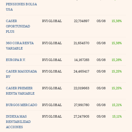
PENSIONES BOLSA
USA
CASER
RVI GLOBAL
22,734897
05/08
15,38%
OPORTUNIDAD
PLUS
360 CORA RENTA
RVI GLOBAL
21,654570
05/08
15,38%
VARIABLE
EUROPA R.V.
RVI GLOBAL
14,167283
05/08
15,28%
CASER MASXNADA
RVI GLOBAL
24,465417
05/08
15,25%
RV
CASER PREMIER
RVI GLOBAL
22,019663
05/08
15,25%
RENTA VARIABLE
BURGOS MERCADO
RVI GLOBAL
27,991780
05/08
15,21%
INDEXA MAS
RVI GLOBAL
27,247905
05/08
15,11%
RENTABILIDAD
ACCIONES