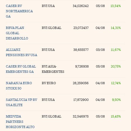
CASER RV
RVI USA
34,026242
05/08
13,54%
NORTEAMERICA
GA
BBVA PLAN
RVI GLOBAL
23,072437
04/08
14,31%
GLOBAL
DESARROLLO
ALLIANZ
RVI USA
38,655577
03/08
11,67%
PENSIONES RV USA
CASER RV GLOBAL
RVI ASIA-
9,726938
05/08
20,75%
EMERGENTES GA
EMERGENTES
NARANJA EURO
RV EURO
28,259056
04/08
12,74%
STOXX 50
SANTALUCIA VP RV
RVI USA
17,872900
04/08
9,50%
USA ELITE
MEDVIDA
RVI GLOBAL
32,546975
05/08
15,45%
PARTNERS
HORIZONTE ALTO