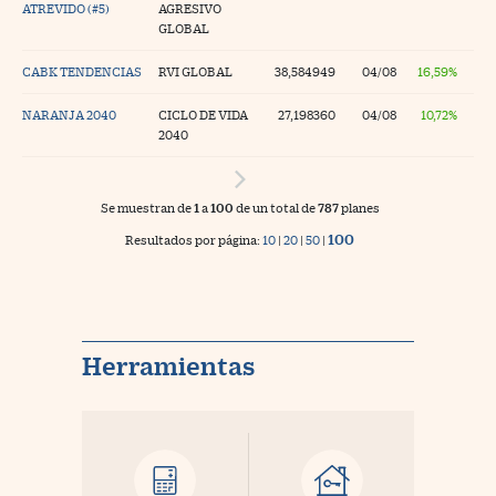
ATREVIDO (#5)
AGRESIVO
GLOBAL
CABK TENDENCIAS
RVI GLOBAL
38,584949
04/08
16,59%
NARANJA 2040
CICLO DE VIDA
27,198360
04/08
10,72%
2040
Se muestran de
1
a
100
de un total de
787
planes
100
Resultados por página:
10
|
20
|
50
|
Herramientas