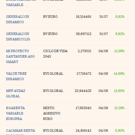
VARIABLE
GENERALI ON
RV EURO
18,314491
31/07
8,92%
DINAMICO
GENERALI ON
RV EURO
38,697112
31/07
8,92%
DINAMICO LIG
MI PROYECTO
CICLO DE VIDA
2,275021
04/08
12,58%
SANTANDER ASG
2045
SMART
VALUE TREE
RVI GLOBAL
17,716472
04/08
14,68%
DINAMICO
MPP AUDAZ
RVI GLOBAL
23,944425
04/08
13,65%
GLOBAL
RGARENTA
MIXTO.
17,562540
04/08
13,28%
VARIABLE
AGRESIVO
EUROPEA
EURO
CAJAMAR RENTA
RVI GLOBAL
24,816142
04/08
5,90%