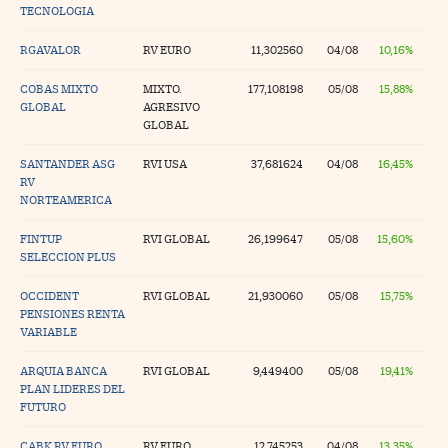
TECNOLOGIA
na Trading
RGAVALOR
RV EURO
11,302560
04/08
10,16%
ventos
//foo
COBAS MIXTO
MIXTO.
177,108198
05/08
15,88%
gue a Cinco Días
//foo
GLOBAL
AGRESIVO
GLOBAL
tros
//foo
SANTANDER ASG
RVI USA
37,681624
04/08
16,45%
RV
NORTEAMERICA
FINTUP
RVI GLOBAL
26,199647
05/08
15,60%
SELECCION PLUS
OCCIDENT
RVI GLOBAL
21,930060
05/08
15,75%
PENSIONES RENTA
VARIABLE
ARQUIA BANCA
RVI GLOBAL
9,449400
05/08
19,41%
PLAN LIDERES DEL
FUTURO
CABK RV EURO
RV EURO
12,745253
04/08
13,35%