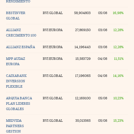
RENDIMIENTO
BESTINVER
RVI GLOBAL
58,904803
05/08
16,98%
GLOBAL
ALLIANZ
RVI EUROPA
27,869150
03/08
12,28%
CRECIMIENTO 100
ALLIANZ ESPAÑA
RVI EUROPA
14,196443
03/08
12,28%
MPP AUDAZ
RVI EUROPA
15,583729
04/08
11,51%
EUROPA
CAIXABANK
RVI GLOBAL
17,196065
04/08
14,16%
INVERSION
FLEXIBLE
ARQUIA BANCA
RVI GLOBAL
12,169100
05/08
10,23%
PLAN LIDERES
GLOBALES
MEDVIDA
RVI GLOBAL
35,013565
05/08
15,23%
PARTNERS
GESTION