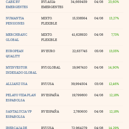
CABK RV
RVI ASIA-
34,669459
04/08
23,60%
EMERGENTES
EMERGENTES
NUMANTIA
MIXTO.
15,538564
04/08
13,27%
PENSIONES
FLEXIBLE
MERCHBANC
MIXTO.
41,628920
04/08
7,73%
GLOBAL
FLEXIBLE
EUROPEAN
RV EURO
22,637745
05/08
13,05%
QUALITY
MYINVESTOR
RVI GLOBAL
19,967410
04/08
14,90%
INDEXADO GLOBAL
ALLIANZ USA
RVI USA
39,994504
03/08
12,46%
PELAYO VIDA PLAN
RV ESPAÑA
19,799800
04/08
12,18%
ESPABOLSA
SANTALUCIA VP
RV ESPAÑA
2,780600
04/08
12,18%
ESPABOLSA
IBERCAJA DE
RVI USA
72,964279
04/08
14,29%