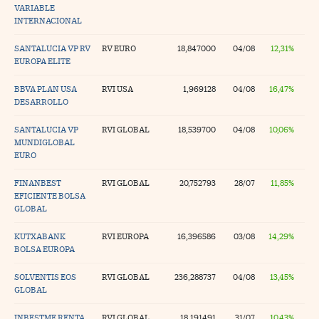
VARIABLE
INTERNACIONAL
SANTALUCIA VP RV
RV EURO
18,847000
04/08
12,31%
EUROPA ELITE
BBVA PLAN USA
RVI USA
1,969128
04/08
16,47%
DESARROLLO
SANTALUCIA VP
RVI GLOBAL
18,539700
04/08
10,06%
MUNDIGLOBAL
EURO
FINANBEST
RVI GLOBAL
20,752793
28/07
11,85%
EFICIENTE BOLSA
GLOBAL
KUTXABANK
RVI EUROPA
16,396586
03/08
14,29%
BOLSA EUROPA
SOLVENTIS EOS
RVI GLOBAL
236,288737
04/08
13,45%
GLOBAL
INBESTME RENTA
RVI GLOBAL
18,191491
31/07
10,43%