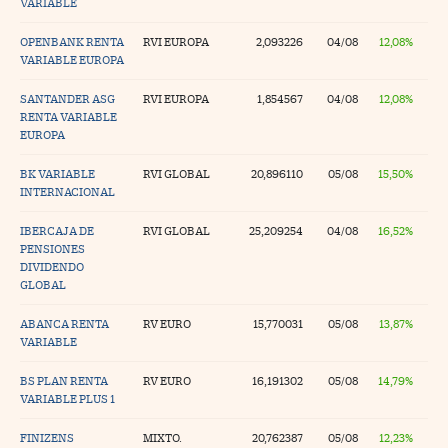
VARIABLE
OPENBANK RENTA
RVI EUROPA
2,093226
04/08
12,08%
VARIABLE EUROPA
SANTANDER ASG
RVI EUROPA
1,854567
04/08
12,08%
RENTA VARIABLE
EUROPA
BK VARIABLE
RVI GLOBAL
20,896110
05/08
15,50%
INTERNACIONAL
IBERCAJA DE
RVI GLOBAL
25,209254
04/08
16,52%
PENSIONES
DIVIDENDO
GLOBAL
ABANCA RENTA
RV EURO
15,770031
05/08
13,87%
VARIABLE
BS PLAN RENTA
RV EURO
16,191302
05/08
14,79%
VARIABLE PLUS 1
FINIZENS
MIXTO.
20,762387
05/08
12,23%