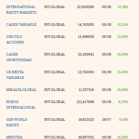
INTERNATIONAL
RVI GLOBAL
22,605296
05/08
15,38%
EQUITY MARKETS
CASER VARIABLE
RVI GLOBAL
14,763955
05/08
15,10%
CIRCULO
RVI GLOBAL
13,988559
05/08
15,09%
ACCIONES
CASER
RVI GLOBAL
23,193691
05/08
15,09%
OPORTUNIDAD
CR RENTA
RVI GLOBAL
13,720050
05/08
15,09%
VARIABLE
MIRALTA GLOBAL
RVI GLOBAL
11,337319
05/08
15,09%
HOROS
RVI GLOBAL
221,417688
05/08
6,30%
INTERNACIONAL
GDP WORLD
RVI GLOBAL
19,812025
28/07
9,10%
EQUITY
MEDVIDA
RVI GLOBAL
39,857051
05/08
15,93%