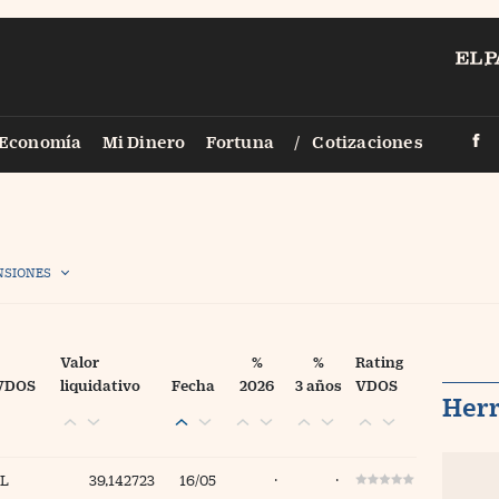
PAÍS
Economía
Mi Dinero
Fortuna
Cotizaciones
Smartlife
Vídeos
Territori
Fotogalerías
Legal
Infografías
NSIONES
Zona Trad
Fotorrelatos
Eventos
Newsletter
Valor
%
%
Rating
 VDOS
liquidativo
Fecha
2026
3 años
VDOS
Sigue a Ci
Her
Otros
L
39,142723
16/05
·
·