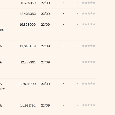
10,735359
22/09
·
·
13,428082
22/09
·
·
16,358099
22/09
·
·
ES
A
12,618489
22/09
·
·
A
12,287291
22/09
·
·
A
39,574900
22/09
·
·
NTO
A
14,931794
22/09
·
·