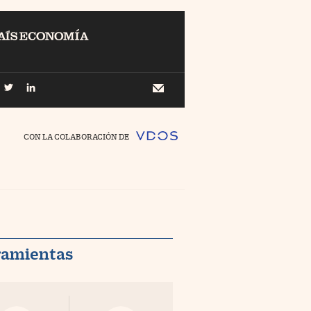
EL
Buscar
 Economía
Newsletter
//foo
CON LA COLABORACIÓN DE
o Pyme
//foo
ing
//foo
nco Días
//foo
ramientas
//foo