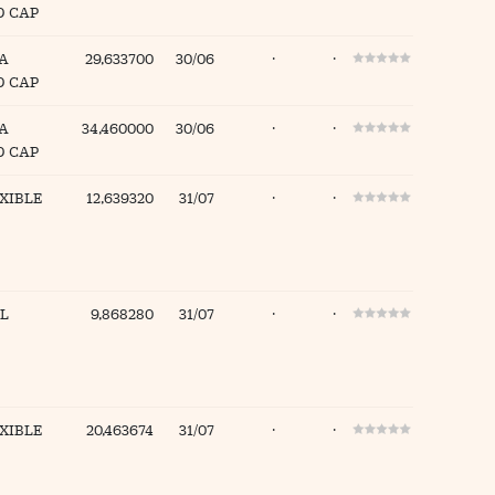
D CAP
A
29,633700
30/06
·
·
D CAP
A
34,460000
30/06
·
·
D CAP
XIBLE
12,639320
31/07
·
·
L
9,868280
31/07
·
·
XIBLE
20,463674
31/07
·
·