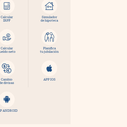
Calcular
Simulador
IRPF
de hipoteca
Calcular
Planifica
ueldo neto
tu jubilación
Cambio
APP IOS
de divisas
P ANDROID