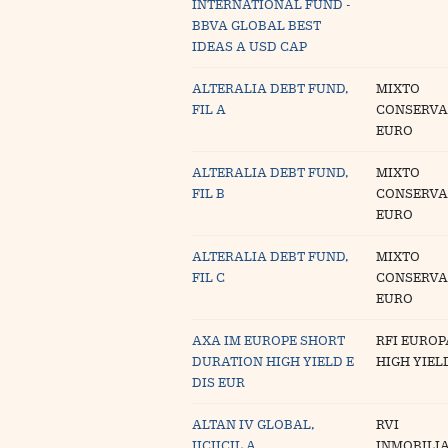
INTERNATIONAL FUND -
Blogs
BBVA GLOBAL BEST
IDEAS A USD CAP
Extras
ALTERALIA DEBT FUND,
MIXTO
FIL A
CONSERV
EURO
ALTERALIA DEBT FUND,
MIXTO
FIL B
CONSERV
EURO
ALTERALIA DEBT FUND,
MIXTO
FIL C
CONSERV
EURO
AXA IM EUROPE SHORT
RFI EUROP
DURATION HIGH YIELD E
HIGH YIEL
DIS EUR
ALTAN IV GLOBAL,
RVI
IICIICIL A
INMOBILI