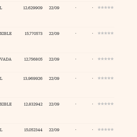
L
12,629909
22/09
·
·
XIBLE
15,770573
22/09
·
·
IVADA
12,756805
22/09
·
·
L
13,969926
22/09
·
·
XIBLE
12,832942
22/09
·
·
L
15,052344
22/09
·
·