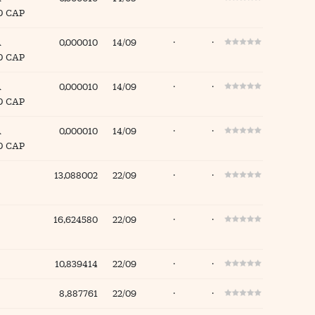
D CAP
A
0,000010
14/09
·
·
D CAP
A
0,000010
14/09
·
·
D CAP
A
0,000010
14/09
·
·
D CAP
13,088002
22/09
·
·
16,624580
22/09
·
·
10,839414
22/09
·
·
8,887761
22/09
·
·