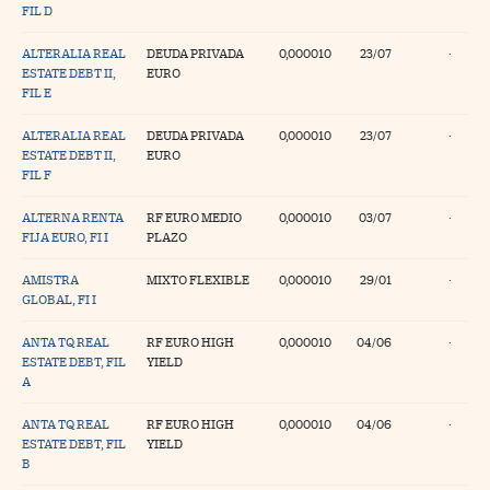
FIL D
ALTERALIA REAL
DEUDA PRIVADA
0,000010
23/07
·
ESTATE DEBT II,
EURO
FIL E
ALTERALIA REAL
DEUDA PRIVADA
0,000010
23/07
·
ESTATE DEBT II,
EURO
FIL F
ALTERNA RENTA
RF EURO MEDIO
0,000010
03/07
·
FIJA EURO, FI I
PLAZO
AMISTRA
MIXTO FLEXIBLE
0,000010
29/01
·
GLOBAL, FI I
ANTA TQ REAL
RF EURO HIGH
0,000010
04/06
·
ESTATE DEBT, FIL
YIELD
A
ANTA TQ REAL
RF EURO HIGH
0,000010
04/06
·
ESTATE DEBT, FIL
YIELD
B