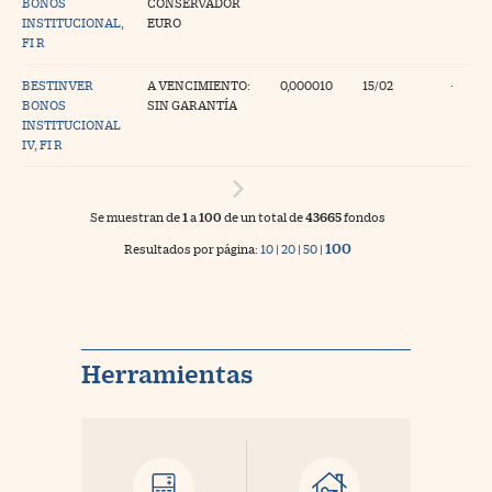
BONOS
CONSERVADOR
INSTITUCIONAL,
EURO
FI R
BESTINVER
A VENCIMIENTO:
0,000010
15/02
·
BONOS
SIN GARANTÍA
INSTITUCIONAL
IV, FI R
Se muestran de
1
a
100
de un total de
43665
fondos
100
Resultados por página:
10
|
20
|
50
|
Herramientas