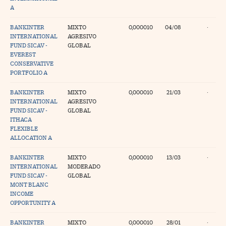
A
BANKINTER
MIXTO
0,000010
04/08
·
INTERNATIONAL
AGRESIVO
FUND SICAV -
GLOBAL
EVEREST
CONSERVATIVE
PORTFOLIO A
BANKINTER
MIXTO
0,000010
21/03
·
INTERNATIONAL
AGRESIVO
FUND SICAV -
GLOBAL
ITHACA
FLEXIBLE
ALLOCATION A
BANKINTER
MIXTO
0,000010
13/03
·
INTERNATIONAL
MODERADO
FUND SICAV -
GLOBAL
MONT BLANC
INCOME
OPPORTUNITY A
BANKINTER
MIXTO
0,000010
28/01
·