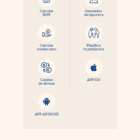
Calcular
Simulador
IRPF
de hipoteca
Calcular
Planifica
sueldo neto
tu jubilación
Cambio
APP IOS
de divisas
APP ANDROID