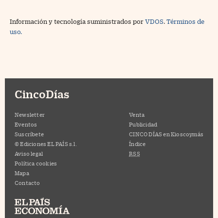
Información y tecnología suministrados por
VDOS
.
Términos de
uso.
CincoDías
Newsletter
Venta
Eventos
Publicidad
Suscríbete
CINCO DÍAS en Kioscoymás
© Ediciones EL PAÍS s.l.
Índice
Aviso legal
RSS
Política cookies
Mapa
Contacto