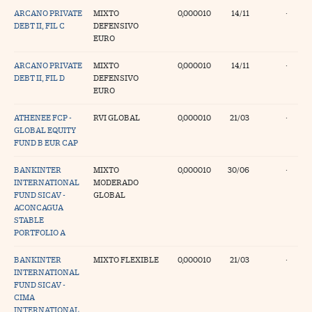
ARCANO PRIVATE
MIXTO
0,000010
14/11
·
DEBT II, FIL C
DEFENSIVO
EURO
ARCANO PRIVATE
MIXTO
0,000010
14/11
·
DEBT II, FIL D
DEFENSIVO
EURO
ATHENEE FCP -
RVI GLOBAL
0,000010
21/03
·
GLOBAL EQUITY
FUND B EUR CAP
BANKINTER
MIXTO
0,000010
30/06
·
INTERNATIONAL
MODERADO
FUND SICAV -
GLOBAL
ACONCAGUA
STABLE
PORTFOLIO A
BANKINTER
MIXTO FLEXIBLE
0,000010
21/03
·
INTERNATIONAL
FUND SICAV -
CIMA
INTERNATIONAL